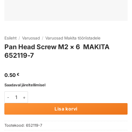
Esileht
/
Varuosad
/
Varuosad Makita tööriistadele
Pan Head Screw M2 × 6 MAKITA
652119-7
0.50
€
Saadaval järeltellimisel
Pan Head Screw M2 × 6 MAKITA 652119-7 kogus
Lisa korvi
Tootekood:
652119-7