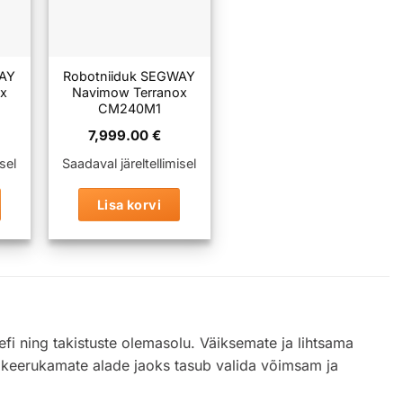
WAY
Robotniiduk SEGWAY
x
Navimow Terranox
CM240M1
7,999.00
€
sel
Saadaval järeltellimisel
Lisa korvi
eefi ning takistuste olemasolu. Väiksemate ja lihtsama
keerukamate alade jaoks tasub valida võimsam ja