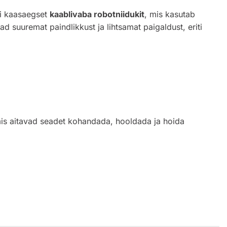
või kaasaegset
kaablivaba robotniidukit
, mis kasutab
suuremat paindlikkust ja lihtsamat paigaldust, eriti
mis aitavad seadet kohandada, hooldada ja hoida