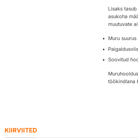
Lisaks tasub
asukoha määr
muutuvate ai
Muru suurus 
Paigaldusvii
Soovitud ho
Muruhooldus
töökindlana 
KIIRVIITED