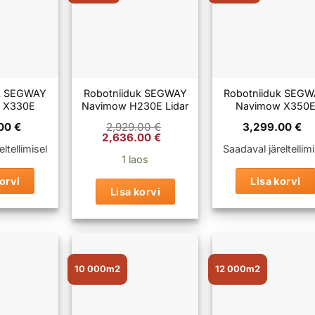
uk SEGWAY
Robotniiduk SEGWAY
Robotniiduk SEG
 X330E
Navimow H230E Lidar
Navimow X350
.00
€
2,929.00
€
3,299.00
€
Algne
Praegune
2,636.00
€
hind
hind
ltellimisel
Saadaval järeltellimi
oli:
on:
1 laos
2,929.00 €.
2,636.00 €.
orvi
Lisa korvi
Lisa korvi
10 000m2
12 000m2