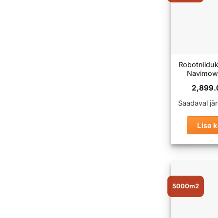
Robotniid
Navimow
2,899
Saadaval järe
Lisa k
5000m2