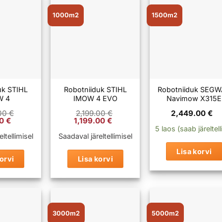
1000m2
1500m2
uk STIHL
Robotniiduk STIHL
Robotniiduk SEG
W 4
IMOW 4 EVO
Navimow X315E
.00
€
2,199.00
€
2,449.00
€
Praegune
Algne
Praegune
00
€
1,199.00
€
hind
hind
hind
5 laos (saab järeltell
on:
oli:
on:
ltellimisel
Saadaval järeltellimisel
00 €.
999.00 €.
2,199.00 €.
1,199.00 €.
Lisa korvi
orvi
Lisa korvi
3000m2
5000m2