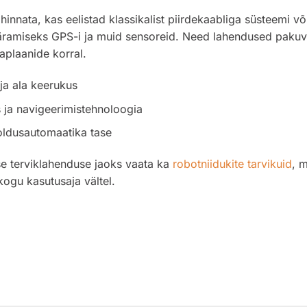
 hinnata, kas eelistad klassikalist piirdekaabliga süsteemi 
amiseks GPS-i ja muid sensoreid. Need lahendused pakuvad 
aplaanide korral.
ja ala keerukus
s ja navigeerimistehnoloogia
oldusautomaatika tase
e terviklahenduse jaoks vaata ka
robotniidukite tarvikuid
, 
kogu kasutusaja vältel.