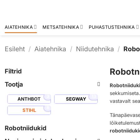
Skip
to
content
AIATEHNIKA
METSATEHNIKA
PUHASTUSTEHNIKA
Esileht
/
Aiatehnika
/
Niidutehnika
/
Robot
Robotn
Filtrid
Tootja
Robotniiduk
sekkumiseta.
3
13
ANTHBOT
SEGWAY
vastavalt se
8
STIHL
Tänapäevas
lõiketulemus
Robotniidukid
robotniiduki