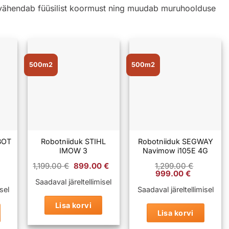
 vähendab füüsilist koormust ning muudab muruhoolduse
500m2
500m2
BOT
Robotniiduk STIHL
Robotniiduk SEGWAY
IMOW 3
Navimow i105E 4G
Algne
Praegune
1,199.00
€
899.00
€
1,299.00
€
raegune
hind
hind
Algne
Praegun
999.00
€
ind
oli:
on:
hind
hind
Saadaval järeltellimisel
n:
1,199.00 €.
899.00 €.
oli:
on:
sel
Saadaval järeltellimisel
,149.00 €.
1,299.00 €.
999.00 €
Lisa korvi
Lisa korvi