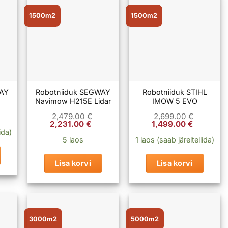
1500m2
1500m2
WAY
Robotniiduk SEGWAY
Robotniiduk STIHL
Navimow H215E Lidar
IMOW 5 EVO
2,479.00
€
2,699.00
€
Algne
Praegune
Algne
Praegu
2,231.00
€
1,499.00
€
hind
hind
hind
hind
ida)
oli:
on:
oli:
on:
5 laos
1 laos (saab järeltellida)
2,479.00 €.
2,231.00 €.
2,699.00 €.
1,499.0
Lisa korvi
Lisa korvi
3000m2
5000m2