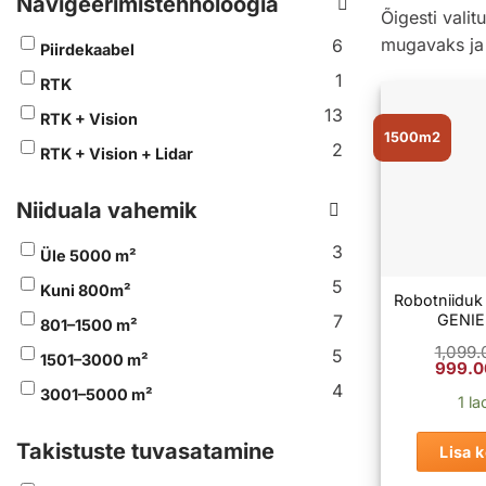
Navigeerimistehnoloogia
Õigesti vali
mugavaks ja 
6
Piirdekaabel
1
RTK
13
RTK + Vision
1500m2
2
RTK + Vision + Lidar
Niiduala vahemik
3
Üle 5000 m²
5
Kuni 800m²
Robotniidu
GENIE
7
801–1500 m²
1,099
5
1501–3000 m²
Algne
999.
hind
4
3001–5000 m²
oli:
1 la
1,099.
Takistuste tuvasatamine
Lisa k