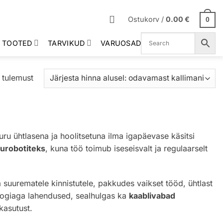
Ostukorv /
0.00
€
0
 TOOTED
TARVIKUD
VARUOSAD
Sorditud
 tulemust
hinna
järgi:
madalast
kõrgeni
 ühtlasena ja hoolitsetuna ilma igapäevase käsitsi
urobotiteks
, kuna töö toimub iseseisvalt ja regulaarselt
 suurematele kinnistutele, pakkudes vaikset tööd, ühtlast
loogiaga lahendused, sealhulgas ka
kaablivabad
kasutust.