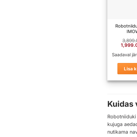
Robotniid
IMO
3,899
Algne
1,999
hind
oli:
Saadaval järe
3,899.
Lisa k
Kuidas 
Robotniiduki 
kujuga aedad
nutikama na