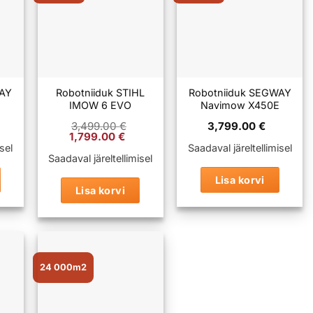
WAY
Robotniiduk STIHL
Robotniiduk SEGWAY
E
IMOW 6 EVO
Navimow X450E
3,499.00
€
3,799.00
€
Algne
Praegune
1,799.00
€
hind
hind
sel
Saadaval järeltellimisel
oli:
on:
Saadaval järeltellimisel
3,499.00 €.
1,799.00 €.
Lisa korvi
Lisa korvi
24 000m2