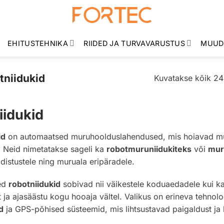
EHITUSTEHNIKA
RIIDED JA TURVAVARUSTUS
MUUD
niidukid
Kuvatakse kõik 24
iidukid
id
on automaatsed muruhoolduslahendused, mis hoiavad muru
 Neid nimetatakse sageli ka
robotmuruniidukiteks
või
mur
adistustele ning muruala eripäradele.
ed
robotniidukid
sobivad nii väikestele koduaedadele kui ka
t ja ajasäästu kogu hooaja vältel. Valikus on erineva tehno
d
ja GPS-põhised süsteemid, mis lihtsustavad paigaldust ja 