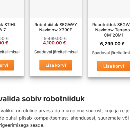
uk STIHL
Robotniiduk SEGWAY
Robotniiduk SEG
W 7
Navimow X390E
Navimow Terrano
CM120M1
.00
€
5,499.00
€
Praegune
Algne
Praegune
.00
€
4,100.00
€
6,299.00
€
hind
hind
hind
on:
oli:
on:
ltellimisel
Saadaval järeltellimisel
Saadaval järeltellimi
00 €.
1,999.00 €.
5,499.00 €.
4,100.00 €.
orvi
Lisa korvi
Lisa korvi
valida sobiv robotniiduk
valikul on oluline arvestada murupinna suurust, kuju ja relj
e puhul piisab kompaktsemast lahendusest, suuremate või 
vigeerimisega seade.