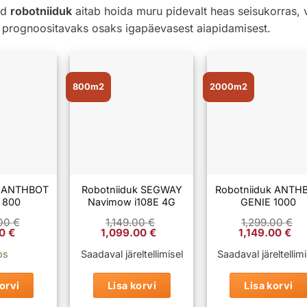
tud
robotniiduk
aitab hoida muru pidevalt heas seisukorras,
prognoositavaks osaks igapäevasest aiapidamisest.
800m2
2000m2
k ANTHBOT
Robotniiduk SEGWAY
Robotniiduk ANTH
 800
Navimow i108E 4G
GENIE 1000
.00
€
1,149.00
€
1,299.00
€
Praegune
Algne
Praegune
Algne
P
00
€
1,099.00
€
1,149.00
€
hind
hind
hind
hind
h
on:
oli:
on:
oli:
o
os
Saadaval järeltellimisel
Saadaval järeltellimi
00 €.
999.00 €.
1,149.00 €.
1,099.00 €.
1,299.00 €.
1
orvi
Lisa korvi
Lisa korvi