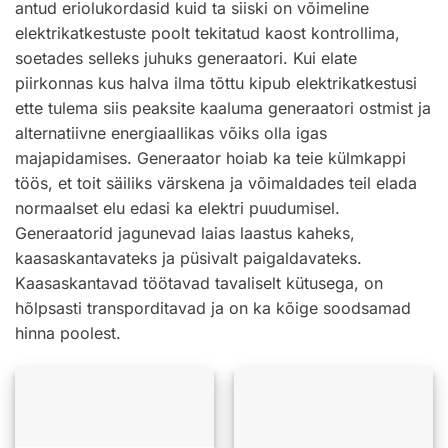
antud eriolukordasid kuid ta siiski on võimeline
elektrikatkestuste poolt tekitatud kaost kontrollima,
soetades selleks juhuks generaatori. Kui elate
piirkonnas kus halva ilma tõttu kipub elektrikatkestusi
ette tulema siis peaksite kaaluma generaatori ostmist ja
alternatiivne energiaallikas võiks olla igas
majapidamises. Generaator hoiab ka teie külmkappi
töös, et toit säiliks värskena ja võimaldades teil elada
normaalset elu edasi ka elektri puudumisel.
Generaatorid jagunevad laias laastus kaheks,
kaasaskantavateks ja püsivalt paigaldavateks.
Kaasaskantavad töötavad tavaliselt kütusega, on
hõlpsasti transporditavad ja on ka kõige soodsamad
hinna poolest.