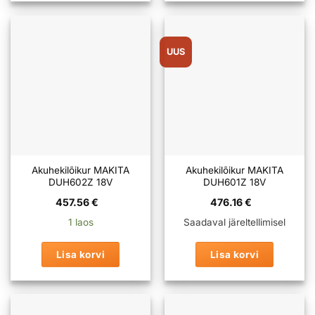
UUS
Akuhekilõikur MAKITA
Akuhekilõikur MAKITA
DUH602Z 18V
DUH601Z 18V
457.56
€
476.16
€
1 laos
Saadaval järeltellimisel
Lisa korvi
Lisa korvi