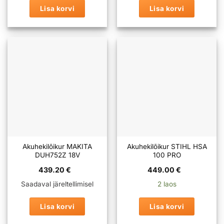
Lisa korvi
Lisa korvi
Akuhekilõikur MAKITA
Akuhekilõikur STIHL HSA
DUH752Z 18V
100 PRO
439.20
€
449.00
€
Saadaval järeltellimisel
2 laos
Lisa korvi
Lisa korvi