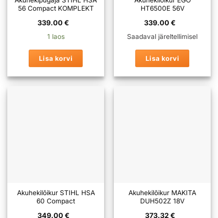
Akuhekipügaja STIHL HSA
Akuhekilõikur EGO
56 Compact KOMPLEKT
HT6500E 56V
339.00
€
339.00
€
1 laos
Saadaval järeltellimisel
Lisa korvi
Lisa korvi
Akuhekilõikur STIHL HSA
Akuhekilõikur MAKITA
60 Compact
DUH502Z 18V
349.00
€
373.32
€