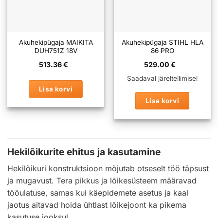
Akuhekipügaja MAIKITA
Akuhekipügaja STIHL HLA
DUH751Z 18V
86 PRO
513.36
€
529.00
€
Saadaval järeltellimisel
Lisa korvi
Lisa korvi
Hekilõikurite ehitus ja kasutamine
Hekilõikuri konstruktsioon mõjutab otseselt töö täpsust
ja mugavust. Tera pikkus ja lõikesüsteem määravad
tööulatuse, samas kui käepidemete asetus ja kaal
jaotus aitavad hoida ühtlast lõikejoont ka pikema
kasutuse jooksul.