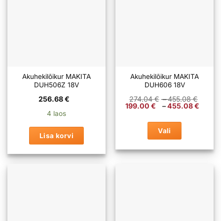
Akuhekilõikur MAKITA
Akuhekilõikur MAKITA
DUH506Z 18V
DUH606 18V
Hinna
256.68
€
274.04
€
–
455.08
€
274.0
Hinn
199.00
€
–
455.08
€
kuni
199.
4 laos
455.0
kuni
455.
Vali
Lisa korvi
Sellel
tootel
on
mitu
varianti.
Valikuid
saab
teha