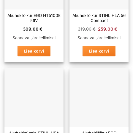
Akuhekilõikur EGO HT5100E
Akuhekilõikur STIHL HLA 56
56V
Compact
Algne
Praeg
309.00
€
319.00
€
259.00
€
hind
hind
oli:
on:
Saadaval järeltellimisel
Saadaval järeltellimisel
319.00 €.
259.0
Lisa korvi
Lisa korvi