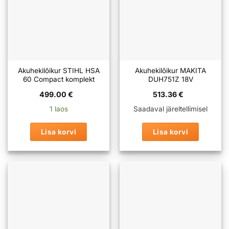
Akuhekilõikur STIHL HSA
Akuhekilõikur MAKITA
60 Compact komplekt
DUH751Z 18V
499.00
€
513.36
€
1 laos
Saadaval järeltellimisel
Lisa korvi
Lisa korvi