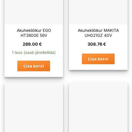
tootelehel.
Akuhekilõikur EGO
Akuhekilõikur MAKITA
HT2600E 56V
UH021GZ 40V
289.00
€
308.76
€
1 laos (saab järeltellida)
Lisa korvi
Lisa korvi