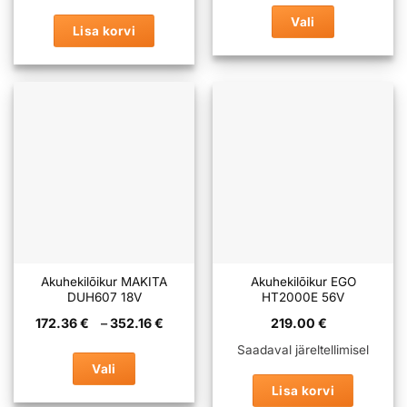
345.9
kuni
345.
Vali
Lisa korvi
Sellel
tootel
on
mitu
varianti.
Valikuid
saab
teha
tootelehel.
Akuhekilõikur MAKITA
Akuhekilõikur EGO
DUH607 18V
HT2000E 56V
Hinnavahemik:
172.36
€
–
352.16
€
219.00
€
172.36 €
kuni
Saadaval järeltellimisel
352.16 €
Vali
Lisa korvi
Sellel