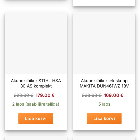
tootel
on
mitu
varianti.
Valikuid
saab
teha
tootelehel.
Akuhekilõikur STIHL HSA
Akuhekilõikur teleskoop
30 AS komplekt
MAKITA DUN461WZ 18V
Algne
Praegune
Algne
Praeg
229.00
€
179.00
€
238.08
€
169.00
€
hind
hind
hind
hind
oli:
on:
oli:
on:
2 laos (saab järeltellida)
5 laos
229.00 €.
179.00 €.
238.08 €.
169.0
Lisa korvi
Lisa korvi