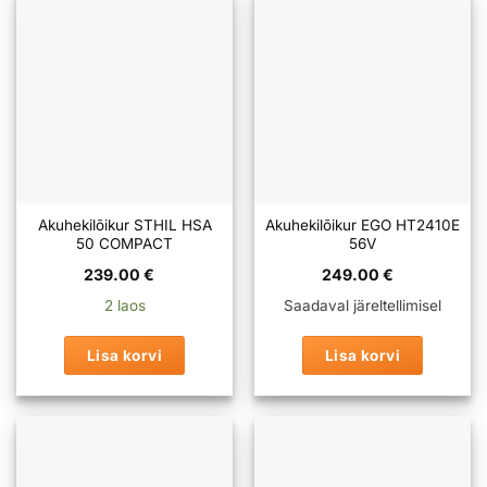
Akuhekilõikur STHIL HSA
Akuhekilõikur EGO HT2410E
50 COMPACT
56V
239.00
€
249.00
€
2 laos
Saadaval järeltellimisel
Lisa korvi
Lisa korvi