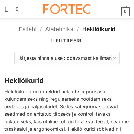
Skip
to
0
content
Esileht
/
Aiatehnika
/
Hekilõikurid
FILTREERI
Hekilõikurid
Hekilõikurid on mõeldud hekkide ja põõsaste
kujundamiseks ning regulaarseks hooldamiseks
aedades ja haljasaladel. Selles kategoorias olevad
seadmed on ehitatud täpseks ja kontrollitavaks
lõikamiseks, kus oluline roll on tera kvaliteedil, seadme
tasakaalul ja ergonoomikal. Hekilõikurid sobivad nii