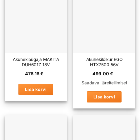
Akuhekipügaja MAKITA
Akuhekilõikur EGO
DUH601Z 18V
HTX7500 56V
476.16
€
499.00
€
Saadaval järeltellimisel
Lisa korvi
Lisa korvi