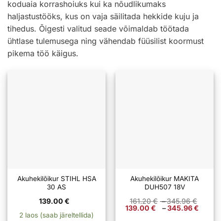
koduaia korrashoiuks kui ka nõudlikumaks
haljastustööks, kus on vaja säilitada hekkide kuju ja
tihedus. Õigesti valitud seade võimaldab töötada
ühtlase tulemusega ning vähendab füüsilist koormust
pikema töö käigus.
Akuhekilõikur STIHL HSA
Akuhekilõikur MAKITA
30 AS
DUH507 18V
Hinna
139.00
€
161.20
€
–
345.96
€
161.20
Hinn
139.00
€
–
345.96
€
kuni
139.
2 laos (saab järeltellida)