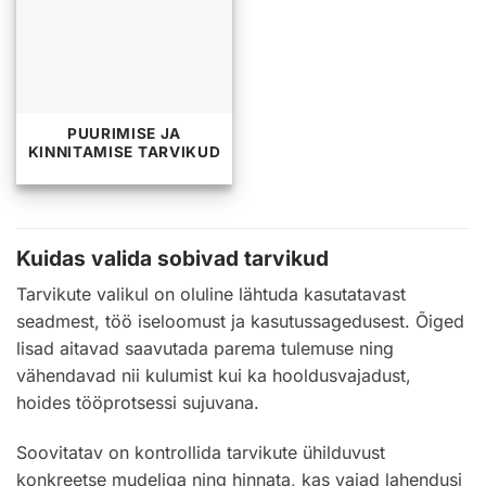
PUURIMISE JA
KINNITAMISE TARVIKUD
Kuidas valida sobivad tarvikud
Tarvikute valikul on oluline lähtuda kasutatavast
seadmest, töö iseloomust ja kasutussagedusest. Õiged
lisad aitavad saavutada parema tulemuse ning
vähendavad nii kulumist kui ka hooldusvajadust,
hoides tööprotsessi sujuvana.
Soovitatav on kontrollida tarvikute ühilduvust
konkreetse mudeliga ning hinnata, kas vajad lahendusi