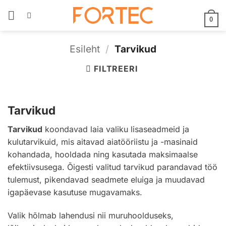
Skip
to
0
content
Esileht
/
Tarvikud
FILTREERI
Tarvikud
Tarvikud
koondavad laia valiku lisaseadmeid ja
kulutarvikuid, mis aitavad aiatööriistu ja -masinaid
kohandada, hooldada ning kasutada maksimaalse
efektiivsusega. Õigesti valitud tarvikud parandavad töö
tulemust, pikendavad seadmete eluiga ja muudavad
igapäevase kasutuse mugavamaks.
Valik hõlmab lahendusi nii muruhoolduseks,