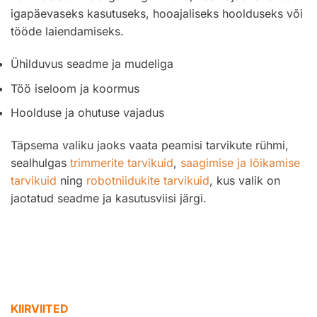
igapäevaseks kasutuseks, hooajaliseks hoolduseks või
tööde laiendamiseks.
Ühilduvus seadme ja mudeliga
Töö iseloom ja koormus
Hoolduse ja ohutuse vajadus
Täpsema valiku jaoks vaata peamisi tarvikute rühmi,
sealhulgas
trimmerite tarvikuid
,
saagimise ja lõikamise
tarvikuid
ning
robotniidukite tarvikuid
, kus valik on
jaotatud seadme ja kasutusviisi järgi.
KIIRVIITED