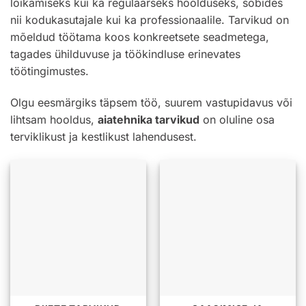
lõikamiseks kui ka regulaarseks hoolduseks, sobides
nii kodukasutajale kui ka professionaalile. Tarvikud on
mõeldud töötama koos konkreetsete seadmetega,
tagades ühilduvuse ja töökindluse erinevates
töötingimustes.
Olgu eesmärgiks täpsem töö, suurem vastupidavus või
lihtsam hooldus,
aiatehnika tarvikud
on oluline osa
terviklikust ja kestlikust lahendusest.