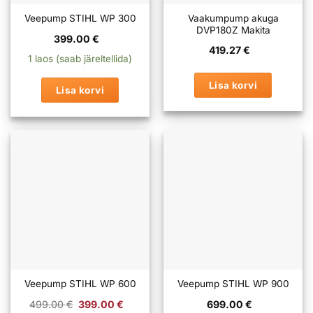
Vaakumpump akuga
Veepump STIHL WP 300
DVP180Z Makita
399.00
€
419.27
€
1 laos (saab järeltellida)
Lisa korvi
Lisa korvi
Veepump STIHL WP 600
Veepump STIHL WP 900
Algne
Praegune
499.00
€
399.00
€
699.00
€