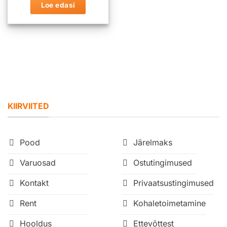
Loe edasi
KIIRVIITED
Pood
Järelmaks
Varuosad
Ostutingimused
Kontakt
Privaatsustingimused
Rent
Kohaletoimetamine
Hooldus
Ettevõttest