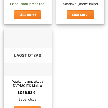
hind
hind
oli:
on:
1 laos (saab järeltellida)
Saadaval järeltellimisel
499.00 €.
399.00 €.
Lisa korvi
Lisa korvi
LAOST OTSAS
Vaakumpump akuga
DVP1801ZK Makita
1,056.93
€
Laost otsas