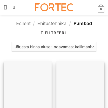
Skip
to
0
content
Esileht
/
Ehitustehnika
/
Pumbad
FILTREERI