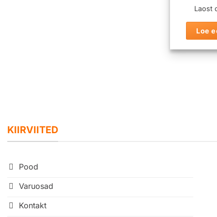
Laost 
Loe e
KIIRVIITED
Pood
Varuosad
Kontakt