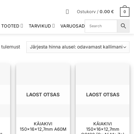
Ostukorv /
0.00
€
0
 TOOTED
TARVIKUD
VARUOSAD
Sorditud
 tulemust
hinna
järgi:
madalast
kõrgeni
LAOST OTSAS
LAOST OTSAS
KÄIAKIVI
KÄIAKIVI
150x16x12,7mm A60M
150x16x12,7mm