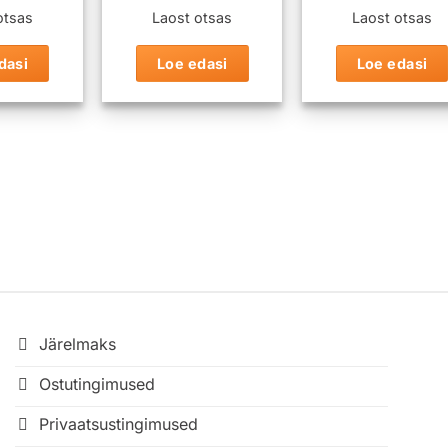
otsas
Laost otsas
Laost otsas
dasi
Loe edasi
Loe edasi
Järelmaks
Ostutingimused
Privaatsustingimused