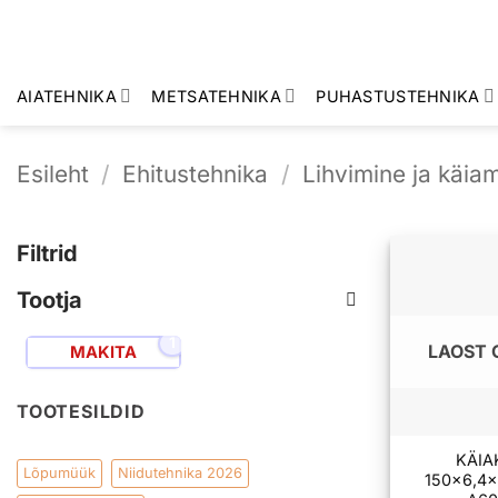
Skip
to
content
AIATEHNIKA
METSATEHNIKA
PUHASTUSTEHNIKA
Esileht
/
Ehitustehnika
/
Lihvimine ja käia
Filtrid
Tootja
1
LAOST 
MAKITA
TOOTESILDID
KÄIA
Lõpumüük
Niidutehnika 2026
150×6,4