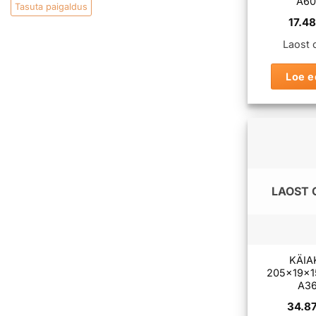
A6
Tasuta paigaldus
17.4
Laost 
Loe e
LAOST 
KÄIA
205x19x
A3
34.8