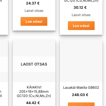
l
GC120 (Cu,Ni,Ms,Zn)
24.37
€
30.12
€
Laost otsas
Laost otsas
Loe edasi
Loe edasi
LAOST OTSAS
KÄIAKIVI
Lauakäi Makita GB602
m
205x19x15,88mm
248.03
€
l
GC120 (Cu,Ni,Ms,Zn)
44.42
€