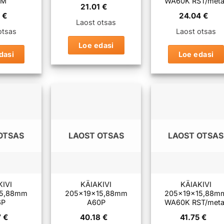
0M
WA60K RST/metal
21.01
€
8
€
24.04
€
Laost otsas
otsas
Laost otsas
Loe edasi
dasi
Loe edasi
OTSAS
LAOST OTSAS
LAOST OTSAS
KIVI
KÄIAKIVI
KÄIAKIVI
15,88mm
205x19x15,88mm
205x19x15,88m
6P
A60P
WA60K RST/metal
7
€
40.18
€
41.75
€