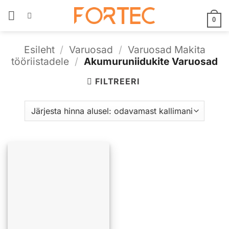
Skip
to
0
content
Esileht
/
Varuosad
/
Varuosad Makita
tööriistadele
/
Akumuruniidukite Varuosad
FILTREERI