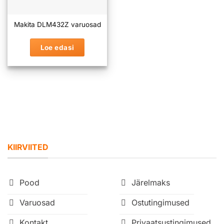
Makita DLM432Z varuosad
Loe edasi
KIIRVIITED
Pood
Järelmaks
Varuosad
Ostutingimused
Kontakt
Privaatsustingimused