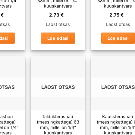
l on 1/4”
38mm, millel on 1/4”
38mm, millel on 1/
ntvars
kuuskantvars
kuuskantvars
0
€
2.73
€
2.75
€
otsas
Laost otsas
Laost otsas
dasi
Loe edasi
Loe edasi
OTSAS
LAOST OTSAS
LAOST OTSAS
rashari
Taldrikterashari
Kaussterashari
kattega)
(messingkattega) 63
(messingkattega) 
l on 1/4”
mm, millel on 1/4”
mm, millel on 1/4
ntvars
kuuskantvars
kuuskantvars