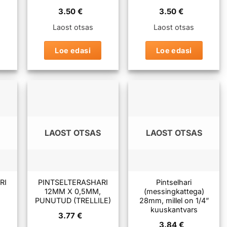
3.50
€
3.50
€
Laost otsas
Laost otsas
Loe edasi
Loe edasi
LAOST OTSAS
LAOST OTSAS
RI
PINTSELTERASHARI
Pintselhari
12MM X 0,5MM,
(messingkattega)
PUNUTUD (TRELLILE)
28mm, millel on 1/4”
kuuskantvars
3.77
€
3.84
€