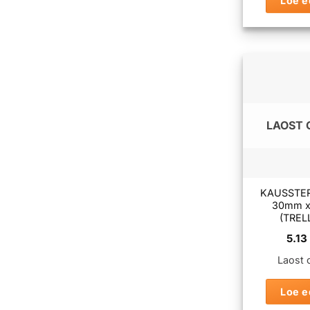
Loe e
LAOST 
KAUSSTE
30mm 
(TREL
5.13
Laost 
Loe e