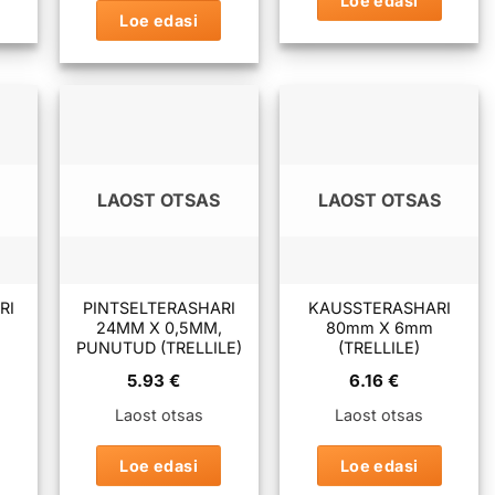
Loe edasi
Loe edasi
LAOST OTSAS
LAOST OTSAS
RI
PINTSELTERASHARI
KAUSSTERASHARI
24MM X 0,5MM,
80mm X 6mm
PUNUTUD (TRELLILE)
(TRELLILE)
5.93
€
6.16
€
Laost otsas
Laost otsas
Loe edasi
Loe edasi