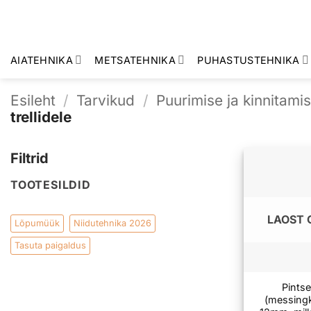
Skip
to
content
AIATEHNIKA
METSATEHNIKA
PUHASTUSTEHNIKA
Esileht
/
Tarvikud
/
Puurimise ja kinnitami
trellidele
Filtrid
TOOTESILDID
LAOST 
Lõpumüük
Niidutehnika 2026
Tasuta paigaldus
Pintse
(messing