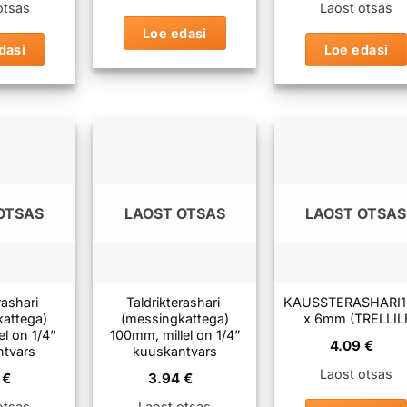
otsas
Laost otsas
Loe edasi
dasi
Loe edasi
OTSAS
LAOST OTSAS
LAOST OTSAS
rashari
Taldrikterashari
KAUSSTERASHARI
kattega)
(messingkattega)
x 6mm (TRELLIL
l on 1/4”
100mm, millel on 1/4”
4.09
€
ntvars
kuuskantvars
Laost otsas
2
€
3.94
€
otsas
Laost otsas