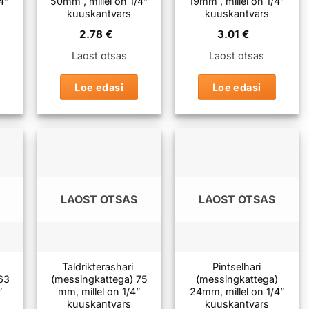
4”
50mm , millel on 1/4”
19mm , millel on 1/4”
kuuskantvars
kuuskantvars
2.78
€
3.01
€
Laost otsas
Laost otsas
Loe edasi
Loe edasi
LAOST OTSAS
LAOST OTSAS
Taldrikterashari
Pintselhari
63
(messingkattega) 75
(messingkattega)
”
mm, millel on 1/4”
24mm, millel on 1/4”
kuuskantvars
kuuskantvars