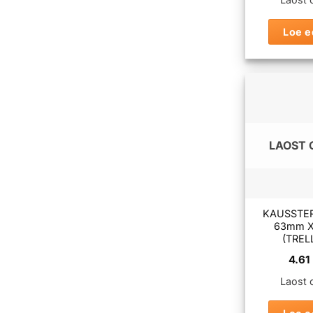
Loe e
LAOST 
KAUSSTE
63mm 
(TREL
4.6
Laost 