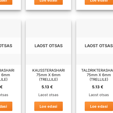
dasi
Loe edasi
Loe edasi
OTSAS
LAOST OTSAS
LAOST OTSAS
RASHARI
KAUSSTERASHARI
TALDRIKTERASHA
x 6mm
75mm X 6mm
75mm X 6mm
LILE)
(TRELLILE)
(TRELLILE)
€
5.13
€
5.13
€
otsas
Laost otsas
Laost otsas
dasi
Loe edasi
Loe edasi