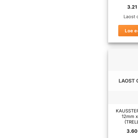
3.2
Laost 
Loe e
LAOST 
KAUSSTE
12mm 
(TREL
3.6