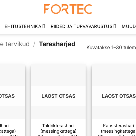
EHITUSTEHNIKA
RIIDED JA TURVAVARUSTUS
MUUD
se tarvikud
/
Terasharjad
Kuvatakse 1–30 tulem
OTSAS
LAOST OTSAS
LAOST OTSAS
lhari
Taldrikterashari
Kaussterashari
kattega)
(messingkattega)
(messingkattega