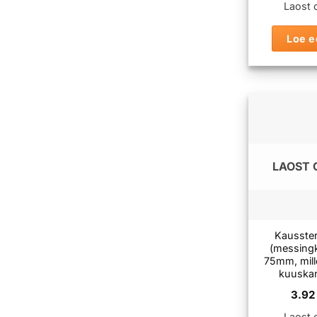
Laost 
Loe e
LAOST 
Kausste
(messing
75mm, mille
kuuska
3.9
Laost 