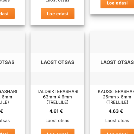
Loe edasi
dasi
Loe edasi
OTSAS
LAOST OTSAS
LAOST OTSAS
RASHARI
TALDRIKTERASHARI
KAUSSTERASHAR
X 6mm
63mm X 6mm
25mm x 6mm
LILE)
(TRELLILE)
(TRELLILE)
1
€
4.61
€
4.63
€
otsas
Laost otsas
Laost otsas