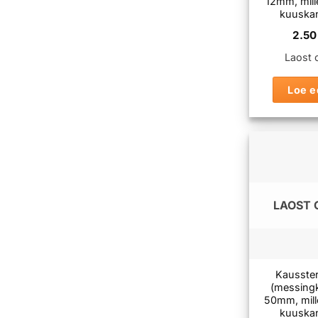
12mm, mille
kuuska
2.5
Laost 
Loe e
LAOST 
Kausste
(messing
50mm, mille
kuuska