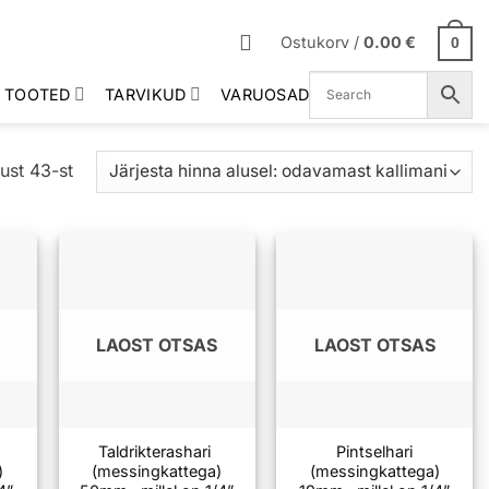
Ostukorv /
0.00
€
0
 TOOTED
TARVIKUD
VARUOSAD
Sorditud
ust 43-st
hinna
järgi:
madalast
kõrgeni
LAOST OTSAS
LAOST OTSAS
Taldrikterashari
Pintselhari
)
(messingkattega)
(messingkattega)