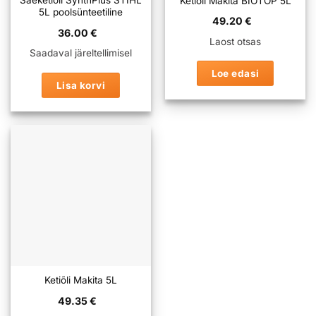
Saeketiõli SynthPlus STIHL
Ketiõli Makita BIOTOP 5L
5L poolsünteetiline
49.20
€
36.00
€
Laost otsas
Saadaval järeltellimisel
Loe edasi
Lisa korvi
Ketiõli Makita 5L
49.35
€