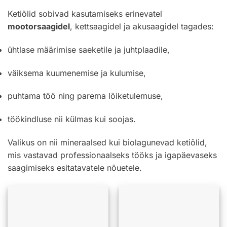
Ketiõlid sobivad kasutamiseks erinevatel
mootorsaagidel
, kettsaagidel ja akusaagidel tagades:
ühtlase määrimise saeketile ja juhtplaadile,
väiksema kuumenemise ja kulumise,
puhtama töö ning parema lõiketulemuse,
töökindluse nii külmas kui soojas.
Valikus on nii mineraalsed kui biolagunevad ketiõlid,
mis vastavad professionaalseks tööks ja igapäevaseks
saagimiseks esitatavatele nõuetele.