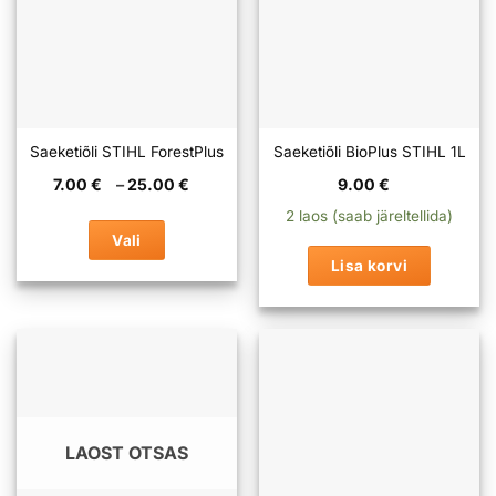
Saeketiõli STIHL ForestPlus
Saeketiõli BioPlus STIHL 1L
Hinnavahemik:
7.00
€
–
25.00
€
9.00
€
7.00 €
kuni
2 laos (saab järeltellida)
25.00 €
Vali
Lisa korvi
Sellel
tootel
on
mitu
varianti.
Valikuid
saab
teha
LAOST OTSAS
tootelehel.