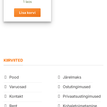
1 laos
Lisa korvi
KIIRVIITED
Pood
Järelmaks
Varuosad
Ostutingimused
Kontakt
Privaatsustingimused
Rent
Kohaletoimetamine