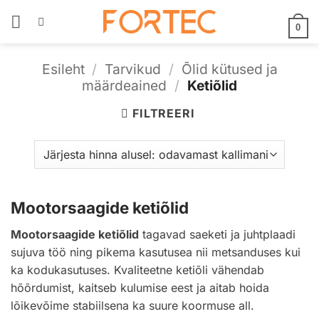
Skip
to
0
content
Esileht
/
Tarvikud
/
Õlid kütused ja
määrdeained
/
Ketiõlid
FILTREERI
Mootorsaagide ketiõlid
Mootorsaagide ketiõlid
tagavad saeketi ja juhtplaadi
sujuva töö ning pikema kasutusea nii metsanduses kui
ka kodukasutuses. Kvaliteetne ketiõli vähendab
hõõrdumist, kaitseb kulumise eest ja aitab hoida
lõikevõime stabiilsena ka suure koormuse all.