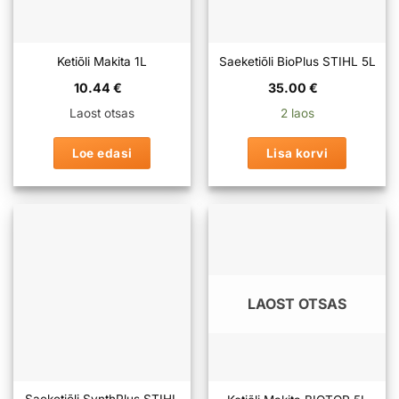
Ketiõli Makita 1L
Saeketiõli BioPlus STIHL 5L
10.44
€
35.00
€
Laost otsas
2 laos
Loe edasi
Lisa korvi
LAOST OTSAS