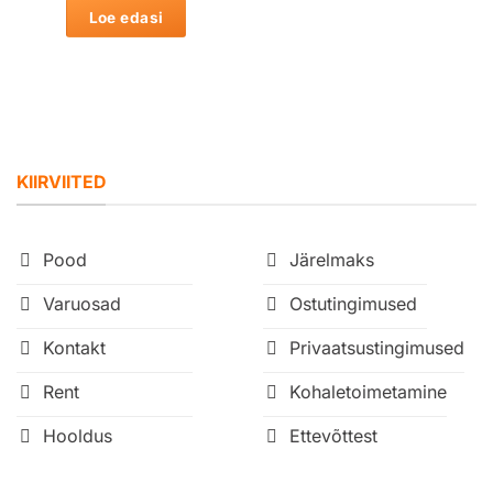
Loe edasi
KIIRVIITED
Pood
Järelmaks
Varuosad
Ostutingimused
Kontakt
Privaatsustingimused
Rent
Kohaletoimetamine
Hooldus
Ettevõttest