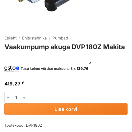
Esileht
/
Ehitustehnika
/
Pumbad
Vaakumpump akuga DVP180Z Makita
€
Tasu kolme võrdse maksena 3 x
139.76
419.27
€
Vaakumpump akuga DVP180Z Makita kogus
Lisa korvi
Tootekood:
DVP180Z