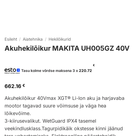
Esileht
/
Aiatehnika
/
Hekilõikurid
Akuhekilõikur MAKITA UH005GZ 40V
€
Tasu kolme võrdse maksena 3 x
220.72
662.16
€
Akuhekilõikur 40Vmax XGT® Li-Ion aku ja harjavaba
mootor tagavad suure võimsuse ja väga hea
lõikevõime.
3-kiirusevalikut. WetGuard IPX4 tasemel
veekindlusklass.Tagurpidikäik okstesse kinni jäänud
tera vabastamiseks. Elektrooniline pööretehoidik.