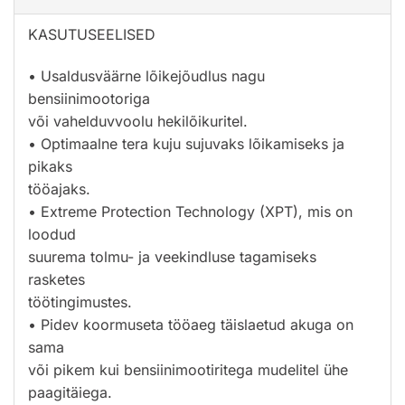
KASUTUSEELISED
• Usaldusväärne lõikejõudlus nagu
bensiinimootoriga
või vahelduvvoolu hekilõikuritel.
• Optimaalne tera kuju sujuvaks lõikamiseks ja
pikaks
tööajaks.
• Extreme Protection Technology (XPT), mis on
loodud
suurema tolmu- ja veekindluse tagamiseks
rasketes
töötingimustes.
• Pidev koormuseta tööaeg täislaetud akuga on
sama
või pikem kui bensiinimootiritega mudelitel ühe
paagitäiega.