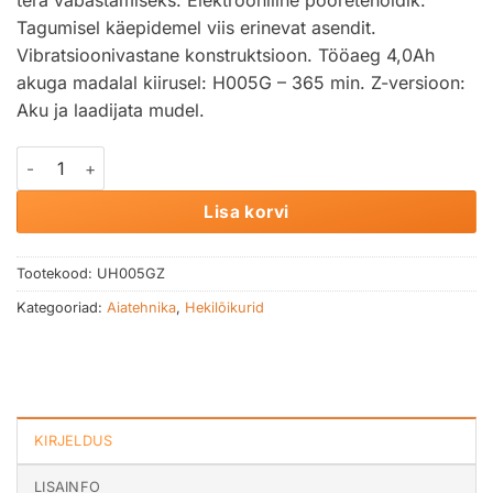
Tagumisel käepidemel viis erinevat asendit.
Vibratsioonivastane konstruktsioon. Tööaeg 4,0Ah
akuga madalal kiirusel: H005G – 365 min. Z-versioon:
Aku ja laadijata mudel.
Akuhekilõikur MAKITA UH005GZ 40V kogus
Lisa korvi
Tootekood:
UH005GZ
Kategooriad:
Aiatehnika
,
Hekilõikurid
KIRJELDUS
LISAINFO