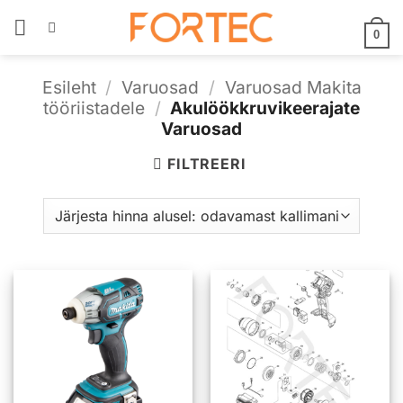
Skip
to
0
content
Esileht
/
Varuosad
/
Varuosad Makita
tööriistadele
/
Akulöökkruvikeerajate
Varuosad
FILTREERI