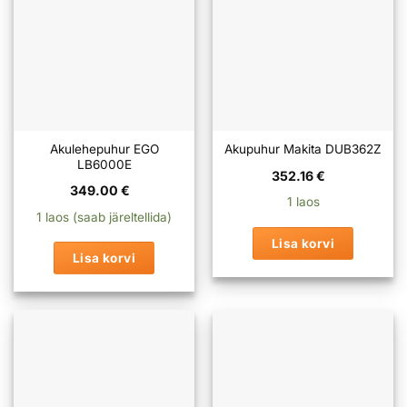
Akulehepuhur EGO
Akupuhur Makita DUB362Z
LB6000E
352.16
€
349.00
€
1 laos
1 laos (saab järeltellida)
Lisa korvi
Lisa korvi