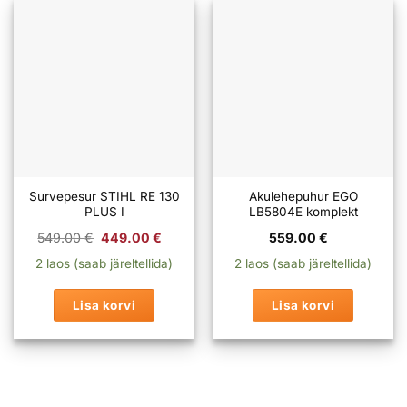
Survepesur STIHL RE 130
Akulehepuhur EGO
PLUS I
LB5804E komplekt
Algne
Praegune
549.00
€
449.00
€
559.00
€
hind
hind
oli:
on:
2 laos (saab järeltellida)
2 laos (saab järeltellida)
549.00 €.
449.00 €.
Lisa korvi
Lisa korvi