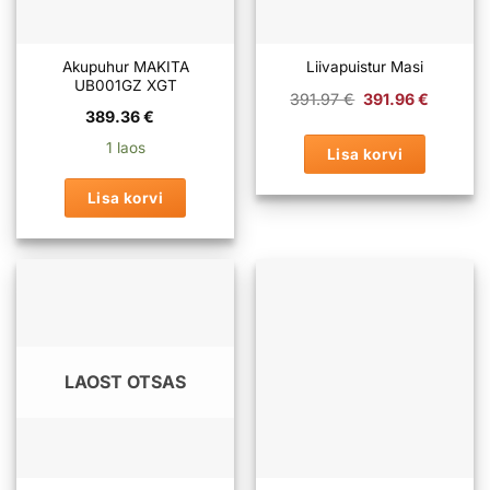
Akupuhur MAKITA
Liivapuistur Masi
UB001GZ XGT
Algne
Praeg
391.97
€
391.96
€
hind
hind
389.36
€
oli:
on:
391.97 €.
391.96
1 laos
Lisa korvi
Lisa korvi
LAOST OTSAS