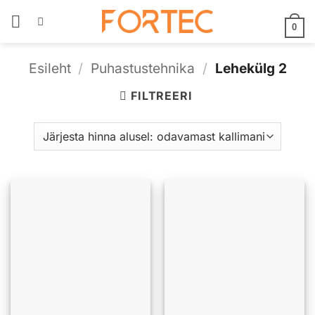
Skip
to
0
content
Esileht
/
Puhastustehnika
/
Lehekülg 2
FILTREERI