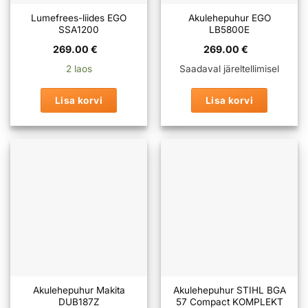
Lumefrees-liides EGO
Akulehepuhur EGO
SSA1200
LB5800E
269.00
€
269.00
€
2 laos
Saadaval järeltellimisel
Lisa korvi
Lisa korvi
Akulehepuhur Makita
Akulehepuhur STIHL BGA
DUB187Z
57 Compact KOMPLEKT