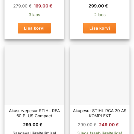
Algne
Praegune
279.00
€
169.00
€
299.00
€
hind
hind
oli:
on:
3 laos
2 laos
279.00 €.
169.00 €.
Lisa korvi
Lisa korvi
Akusurvepesur STIHL REA
Akupesur STIHL RCA 20 AS
60 PLUS Compact
KOMPLEKT
Algne
Prae
299.00
€
299.00
€
249.00
€
hind
hind
oli:
on:
Saadaval järeltellimisel
3 laos (saab järeltellida)