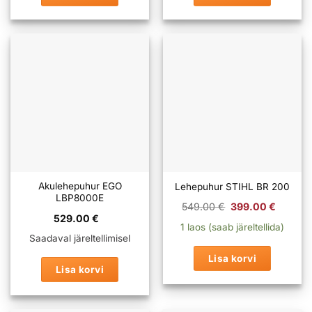
Akulehepuhur EGO
Lehepuhur STIHL BR 200
LBP8000E
Algne
Praeg
549.00
€
399.00
€
hind
hind
529.00
€
oli:
on:
1 laos (saab järeltellida)
549.00 €.
399.0
Saadaval järeltellimisel
Lisa korvi
Lisa korvi