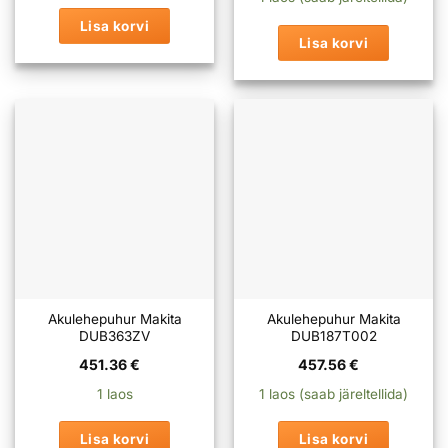
Lisa korvi
Lisa korvi
Akulehepuhur Makita
Akulehepuhur Makita
DUB363ZV
DUB187T002
451.36
€
457.56
€
1 laos
1 laos (saab järeltellida)
Lisa korvi
Lisa korvi