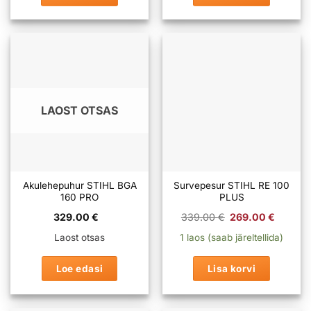
LAOST OTSAS
Akulehepuhur STIHL BGA
Survepesur STIHL RE 100
160 PRO
PLUS
Algne
Praeg
329.00
€
339.00
€
269.00
€
hind
hind
oli:
on:
Laost otsas
1 laos (saab järeltellida)
339.00 €.
269.0
Loe edasi
Lisa korvi