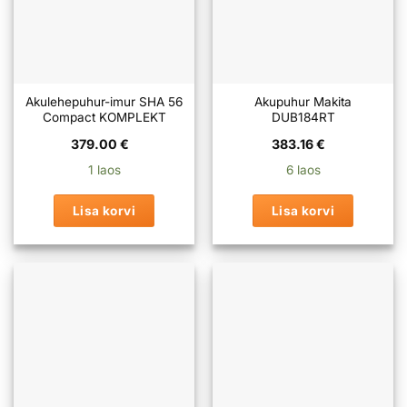
Akulehepuhur-imur SHA 56
Akupuhur Makita
Compact KOMPLEKT
DUB184RT
379.00
€
383.16
€
1 laos
6 laos
Lisa korvi
Lisa korvi