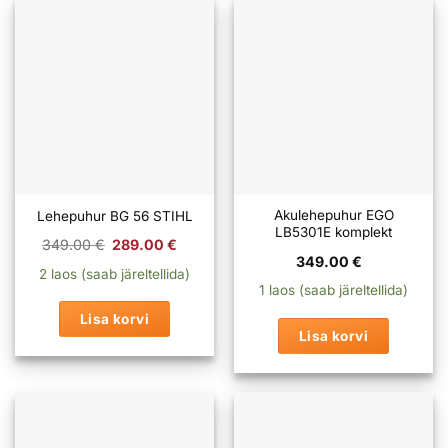
Akulehepuhur EGO
Lehepuhur BG 56 STIHL
LB5301E komplekt
Algne
Praegune
349.00
€
289.00
€
hind
hind
349.00
€
oli:
on:
2 laos (saab järeltellida)
349.00 €.
289.00 €.
1 laos (saab järeltellida)
Lisa korvi
Lisa korvi