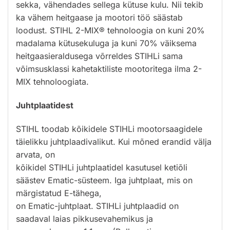
sekka, vähendades sellega kütuse kulu. Nii tekib
ka vähem heitgaase ja mootori töö säästab
loodust. STIHL 2-MIX® tehnoloogia on kuni 20%
madalama kütusekuluga ja kuni 70% väiksema
heitgaasieraldusega võrreldes STIHLi sama
võimsusklassi kahetaktiliste mootoritega ilma 2-
MIX tehnoloogiata.
Juhtplaatidest
STIHL toodab kõikidele STIHLi mootorsaagidele
täielikku juhtplaadivalikut. Kui mõned erandid välja
arvata, on
kõikidel STIHLi juhtplaatidel kasutusel ketiõli
säästev Ematic-süsteem. Iga juhtplaat, mis on
märgistatud E-tähega,
on Ematic-juhtplaat. STIHLi juhtplaadid on
saadaval laias pikkusevahemikus ja