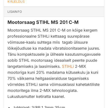
KIRJELDUS
LISAINFO
Mootorsaag STIHL MS 201 C-M
Mootorsaag STIHL MS 201 C-M on kõige kergem
professionaalne STIHLi kettsaag suurepärase
võimsuse-kaalu suhtega miis tagab ülisuure
lõikejõudluse ka madala vibratsioonitaseme juures.
Tänu kompaktsusele ja üliheale kasutusmugavusele
sobib STIHL mootorsaag ideaalselt peente puude
langetamiseks ja laasimiseks.
STIHLi
2-MIX
mootoriga kuni 20% madalama kütusekulu ja kuni
70% väiksema heitgaasieralduse tagamiseks
võrreldes STIHLi sama võimsusklassi kahetaktiliste
mootoritega ilma 2-MIX tehnoloogiata.
Lukustusmutter ketiratta kaanel.
Juhtplaat: 3/8P 1,3mm 35cm