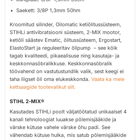
Saekett: 3/8P 1,3mm 50hm
Kroomitud silinder, Oilomatic ketiõlitussüsteem,
STIHLi antivibratsiooni süsteem, 2-MIX mootor,
ketiõli säästev Ematic, õlitussüsteem, Ergostart,
ElastoStart ja reguleeritav õlipump – see kõik
tagab kvaliteedi, pikaealisuse ning kasutaja- ja
keskkonnasõbralikkuse. Keskkonnasõbralik
töövahend on vastutustundlik valik, sest keegi ei
taha liigset õli oma elukeskkonda.
Vaata ka meie
kettsaagide tootevalikut siit.
STIHL 2-MIX®
Kasutades STIHLi poolt väljatöötatud unikaalset 4
kanali tehnoloogiat luuakse põlemisjääkide ja
värske kütuse vahele värske õhu padi. See
vähendab kütuse hulka, mis satub põlemisjääkide