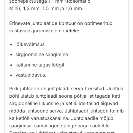
soonepaksusega 1,1 mm (Rollomatic
Mini), 1,3 mm, 1,5 mm ja 1,6 mm.
Erinevate juhtplaatide kontuur on optimeeritud
vastavaks järgmistele nõuetele:
lõikevõimsus
sirgjooneline saagimine
käitumine tagasilöögil
vastupidavus.
Pikk juhtsoon on juhtplaadi serva freesitud. Juhtlüli
põhi ulatub juhtplaadi soone põhja, et tagada keti
sirgjooneline
liikumine ja ketilülide tallad liiguvad
mööda juhtsoone serva. Juhtplaadi juhtsoon toimib
ka ketiõli varustuskanalina.
Juhtplaadile mõjub
saagimisel samasugune pinge nagu saeketile.