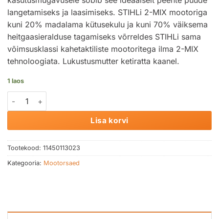
langetamiseks ja laasimiseks. STIHLi 2-MIX mootoriga
kuni 20% madalama kütusekulu ja kuni 70% väiksema
heitgaasieralduse tagamiseks võrreldes STIHLi sama
võimsusklassi kahetaktiliste mootoritega ilma 2-MIX
tehnoloogiata. Lukustusmutter ketiratta kaanel.
1 laos
Mootorsaag STIHL MS 201 C-M kogus
Lisa korvi
Tootekood:
11450113023
Kategooria:
Mootorsaed