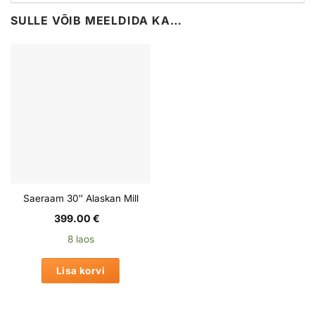
SULLE VÕIB MEELDIDA KA…
Saeraam 30″ Alaskan Mill
399.00
€
8 laos
Lisa korvi