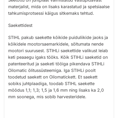
Seetõttu on juhtplaat valmistatud
vastupidavast
materjalist, mida on lisaks karastatud ja spetsiaalse
tahkumisprotsessi käigus sitkemaks tehtud.
Saekettidest
STIHL pakub saekette kõikide puiduliikide jaoks ja
kõikidele mootorsaemarkidele, sõltumata nende
mootori
suurusest. STIHLi saekettide valikust leiab
keti peaaegu igaks tööks. Kõik STIHLi saeketid on
patenteeritud ja
saeketi tööiga pikendava STIHLi
Oilomatic õlitussüsteemiga. Iga STIHLi poolt
toodetud saekett on Oilomatickett.
Et saekett
sobiks juhtplaadiga, toodab STIHL saekette
mõõdus 1,1; 1,3; 1,5 ja 1,6 mm ning lisaks ka
2,0
mm soonega, mis sobib harvesteridele.