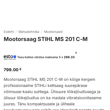
Esileht
/
Metsatehnika
/
Mootorsaed
Mootorsaag STIHL MS 201 C-M
€
Tasu kolme võrdse maksena 3 x
266.33
799.00
€
Mootorsaag STIHL MS 201 C-M on kõige kergem
professionaalne STIHLi kettsaag suurepärase
võimsuse-kaalu suhtega. Ülisuure lõikejõudlusega ja
ülisuur lõikejõudlus on ka madala vibratsioonitaseme
juures. Tänu kompaktsusele ja üliheale
kasutusmugavusele sobib see ideaalselt peente puude