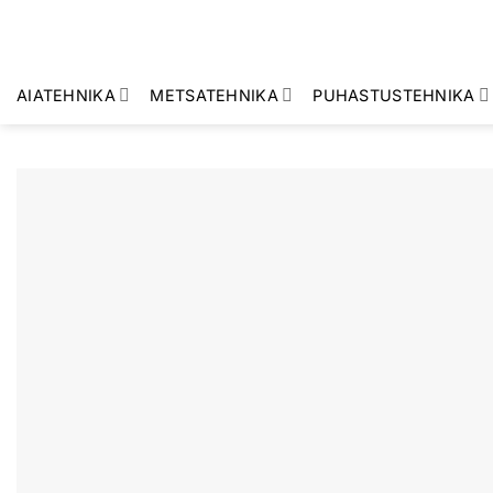
Skip
to
content
AIATEHNIKA
METSATEHNIKA
PUHASTUSTEHNIKA