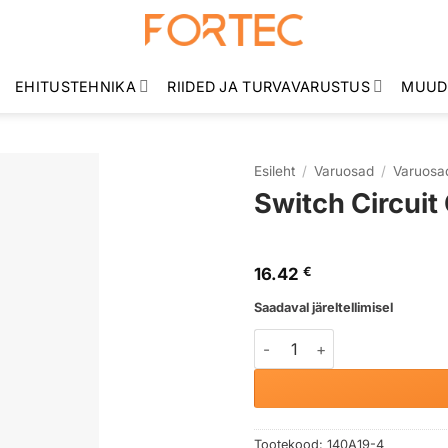
EHITUSTEHNIKA
RIIDED JA TURVAVARUSTUS
MUUD
Esileht
/
Varuosad
/
Varuosad
Switch Circui
16.42
€
Saadaval järeltellimisel
Switch Circuit Complete M
Tootekood:
140A19-4