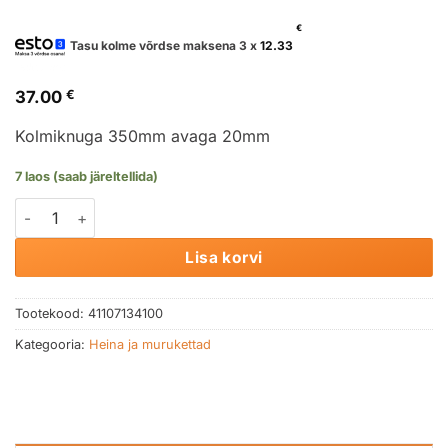
€
Tasu kolme võrdse maksena 3 x
12.33
37.00
€
Kolmiknuga 350mm avaga 20mm
7 laos (saab järeltellida)
Kolmiknuga 350mm avaga 20mm kogus
Lisa korvi
Tootekood:
41107134100
Kategooria:
Heina ja murukettad