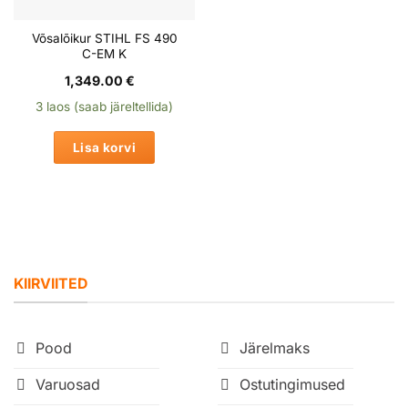
Võsalõikur STIHL FS 490
C-EM K
1,349.00
€
3 laos (saab järeltellida)
Lisa korvi
KIIRVIITED
Pood
Järelmaks
Varuosad
Ostutingimused