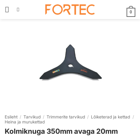
Skip
to
0
content
Esileht
/
Tarvikud
/
Trimmerite tarvikud
/
Lõiketerad ja kettad
/
Heina ja murukettad
Kolmiknuga 350mm avaga 20mm