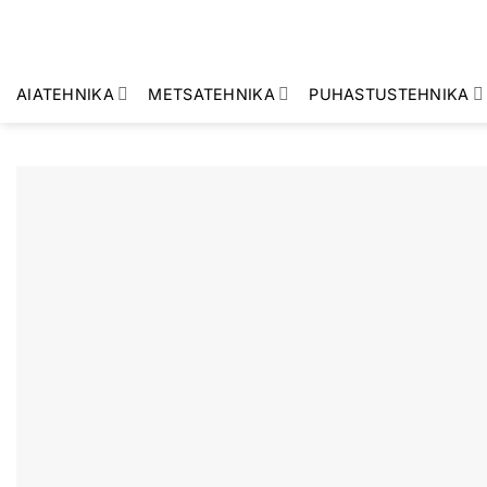
Skip
to
content
AIATEHNIKA
METSATEHNIKA
PUHASTUSTEHNIKA