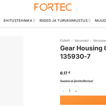
EHITUSTEHNIKA
RIIDED JA TURVAVARUSTUS
MUUD
Esileht
/
Varuosad
/
Varuosad
Gear Housing
135930-7
6.17
€
Saadaval järeltellimisel
Gear Housing Cover Assem