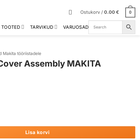
Ostukorv /
0.00
€
0
 TOOTED
TARVIKUD
VARUOSAD
 Makita tööriistadele
 Cover Assembly MAKITA
bly MAKITA 135930-7 kogus
Lisa korvi