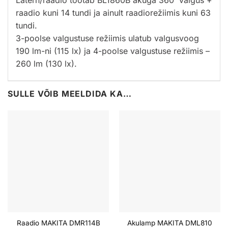
Latern/raadio töötab BL1860B akuga 360˚ valgus +
raadio kuni 14 tundi ja ainult raadiorežiimis kuni 63
tundi.
3-poolse valgustuse režiimis ulatub valgusvoog
190 lm-ni (115 lx) ja 4-poolse valgustuse režiimis –
260 lm (130 lx).
SULLE VÕIB MEELDIDA KA…
Raadio MAKITA DMR114B
Akulamp MAKITA DML810