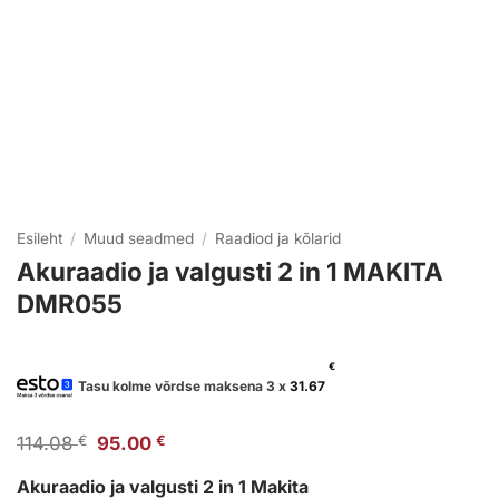
Esileht
/
Muud seadmed
/
Raadiod ja kõlarid
Akuraadio ja valgusti 2 in 1 MAKITA
DMR055
€
Tasu kolme võrdse maksena 3 x
31.67
Algne
Praegune
114.08
€
95.00
€
hind
hind
oli:
on:
Akuraadio ja valgusti 2 in 1 Makita
114.08 €.
95.00 €.