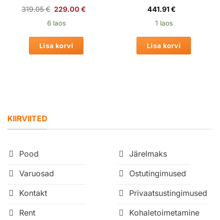
Algne
Praegune
319.05
€
229.00
€
441.91
€
hind
hind
oli:
on:
6 laos
1 laos
319.05 €.
229.00 €.
Lisa korvi
Lisa korvi
KIIRVIITED
Pood
Järelmaks
Varuosad
Ostutingimused
Kontakt
Privaatsustingimused
Rent
Kohaletoimetamine