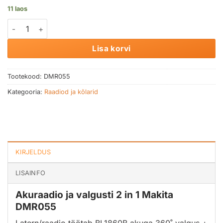
11 laos
Akuraadio ja valgusti 2 in 1 MAKITA DMR055 kogus
Lisa korvi
Tootekood:
DMR055
Kategooria:
Raadiod ja kõlarid
KIRJELDUS
LISAINFO
Akuraadio ja valgusti 2 in 1 Makita
DMR055