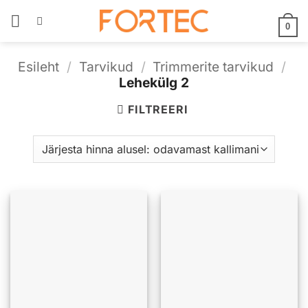
Skip
to
0
content
Esileht
/
Tarvikud
/
Trimmerite tarvikud
/
Lehekülg 2
FILTREERI