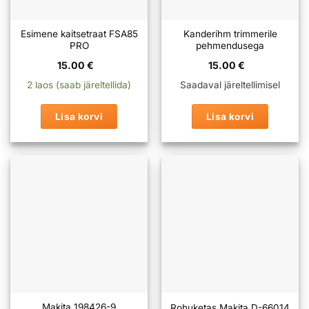
Esimene kaitsetraat FSA85
Kanderihm trimmerile
PRO
pehmendusega
15.00
€
15.00
€
2 laos (saab järeltellida)
Saadaval järeltellimisel
Lisa korvi
Lisa korvi
Makita 198426-9
Rohuketas Makita D-66014