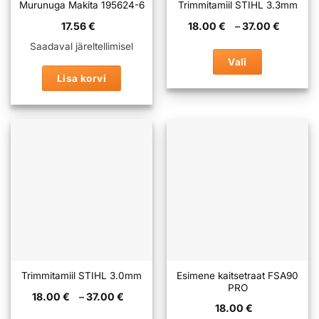
Murunuga Makita 195624-6
Trimmitamiil STIHL 3.3mm
Hinna
17.56
€
18.00
€
–
37.00
€
18.00 
kuni
Saadaval järeltellimisel
37.00 
Vali
Lisa korvi
Sellel
tootel
on
mitu
varianti.
Valikuid
saab
teha
tootelehel.
Esimene kaitsetraat FSA90
Trimmitamiil STIHL 3.0mm
PRO
Hinnavahemik:
18.00
€
–
37.00
€
18.00 €
18.00
€
kuni