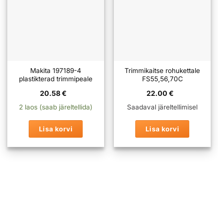
Makita 197189-4
Trimmikaitse rohukettale
plastikterad trimmipeale
FS55,56,70C
20.58
€
22.00
€
2 laos (saab järeltellida)
Saadaval järeltellimisel
Lisa korvi
Lisa korvi