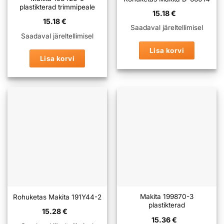
plastikterad trimmipeale
15.18
€
15.18
€
Saadaval järeltellimisel
Saadaval järeltellimisel
Lisa korvi
Lisa korvi
Makita 199870-3
Rohuketas Makita 191Y44-2
plastikterad
15.28
€
15.36
€