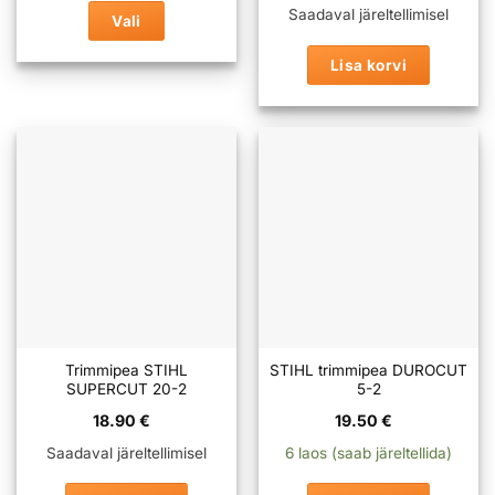
37.00 €
Saadaval järeltellimisel
Vali
Sellel
Lisa korvi
tootel
on
mitu
varianti.
Valikuid
saab
teha
tootelehel.
Trimmipea STIHL
STIHL trimmipea DUROCUT
SUPERCUT 20-2
5-2
18.90
€
19.50
€
Saadaval järeltellimisel
6 laos (saab järeltellida)