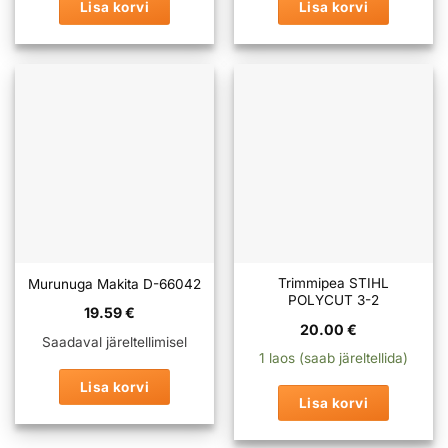
Lisa korvi
Lisa korvi
Trimmipea STIHL
Murunuga Makita D-66042
POLYCUT 3-2
19.59
€
20.00
€
Saadaval järeltellimisel
1 laos (saab järeltellida)
Lisa korvi
Lisa korvi