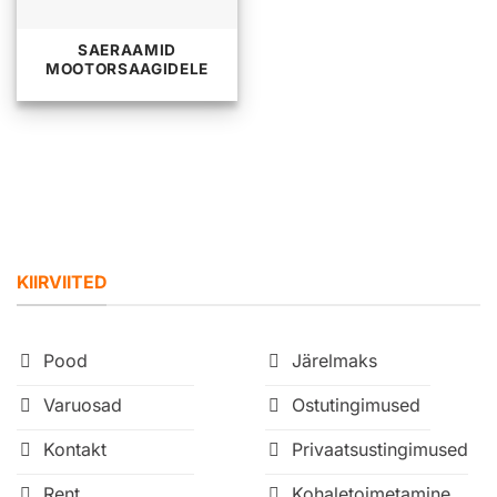
SAERAAMID
MOOTORSAAGIDELE
KIIRVIITED
Pood
Järelmaks
Varuosad
Ostutingimused
Kontakt
Privaatsustingimused
Rent
Kohaletoimetamine