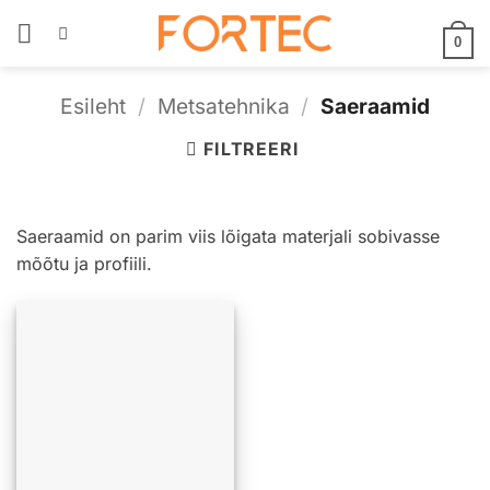
Skip
to
0
content
Esileht
/
Metsatehnika
/
Saeraamid
FILTREERI
Saeraamid on parim viis lõigata materjali sobivasse
mõõtu ja profiili.