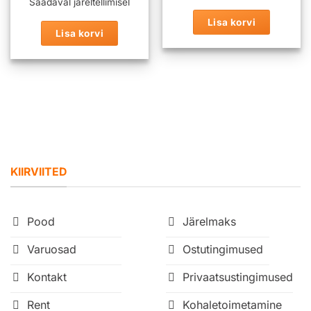
Saadaval järeltellimisel
Lisa korvi
Lisa korvi
KIIRVIITED
Pood
Järelmaks
Varuosad
Ostutingimused
Kontakt
Privaatsustingimused
Rent
Kohaletoimetamine