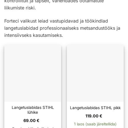
kontrollitult ja täpselt, vähendades ootamatute
liikumiste riski.
Forteci valikust leiad vastupidavad ja töökindlad
langetuslabidad professionaalseks metsandustööks ja
intensiivseks kasutamiseks.
Langetuslabidas STIHL
Langetuslabidas STIHL pikk
lühike
119.00
€
69.00
€
1 laos (saab järeltellida)