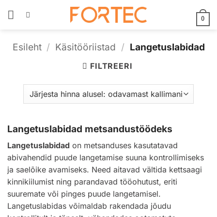
Skip
to
0
content
Esileht
/
Käsitööriistad
/
Langetuslabidad
FILTREERI
Langetuslabidad metsandustöödeks
Langetuslabidad
on metsanduses kasutatavad
abivahendid puude langetamise suuna kontrollimiseks
ja saelõike avamiseks. Need aitavad vältida kettsaagi
kinnikiilumist ning parandavad tööohutust, eriti
suuremate või pinges puude langetamisel.
Langetuslabidas võimaldab rakendada jõudu