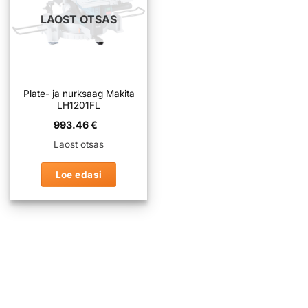
LAOST OTSAS
Plate- ja nurksaag Makita
LH1201FL
993.46
€
Laost otsas
Loe edasi