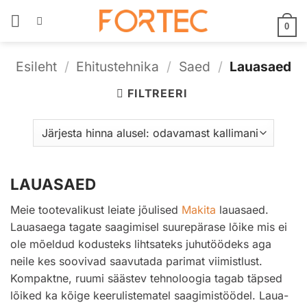
Skip
to
0
content
Esileht
/
Ehitustehnika
/
Saed
/
Lauasaed
FILTREERI
LAUASAED
Meie tootevalikust leiate jõulised
Makita
lauasaed.
Lauasaega tagate saagimisel suurepärase lõike mis ei
ole mõeldud kodusteks lihtsateks juhutöödeks aga
neile kes soovivad saavutada parimat viimistlust.
Kompaktne, ruumi säästev tehnoloogia tagab täpsed
lõiked ka kõige keerulistematel saagimistöödel. Laua-