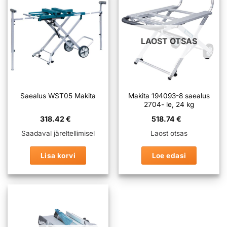
LAOST OTSAS
Makita 194093-8 saealus
Saealus WST05 Makita
2704- le, 24 kg
318.42
€
518.74
€
Saadaval järeltellimisel
Laost otsas
Lisa korvi
Loe edasi