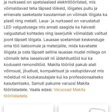
ja nurksaed on spetsiaalsed elektritööriistad, mis
võimaldavad teha täpsed lõikeid, lõigates puitu ja
erinevate saeketaste kasutamisel on võimaik lõigata ka
plasti ning metalli. Laua- ja nurksaed on varustatud
LED valgustusega mis annab saagida ka halvasti
valgustatud kohtades ning laserjuhik võimaldab valitud
joont täpselt lõigata. Lauasae soetamisel keskenduge
oma töö iseloomule ja materjalile, mida kavatsete
lõigata ja osta täpselt selline lauasae mudel millega on
võimalik teha iseseisvalt nii üldehitustöid kui ka
koduseid remonditöid. Makita tööriist pakub alati
võimsust, jõudlust, kompaktsust ja vastupidavust mis
mõeldud nii kodukasutajale kui ka professionaalseks
kasutamiseks. Samuti pakume varuosi Makita
tööriistadele. Vaata edasi:
Varuosad Makita
tööriistadele.