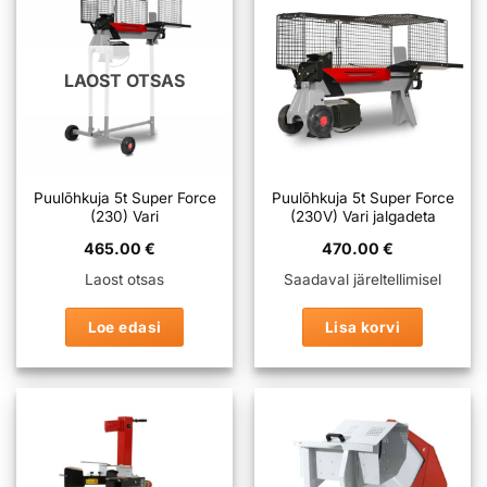
LAOST OTSAS
Puulõhkuja 5t Super Force
Puulõhkuja 5t Super Force
(230) Vari
(230V) Vari jalgadeta
465.00
€
470.00
€
Laost otsas
Saadaval järeltellimisel
Loe edasi
Lisa korvi