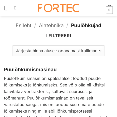
Skip
to
0
content
Esileht
/
Aiatehnika
/
Puulõhkujad
FILTREERI
Puulõhkumismasinad
Puulõhkumismasin on spetsiaalselt loodud puude
lõikamiseks ja lõhkumiseks. See võib olla nii käsitsi
käivitatav või traktorist, sõltuvalt suurusest ja
töömahust. Puulõhkumismasinad on tavaliselt
varustatud saega, mis on loodud suuremate puude
lõikamiseks ning mille abil lõhkumisprotsessi