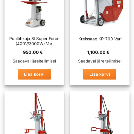
Puulõhkuja 8t Super Force
Kreissaag KP-700 Vari
(400V/3000W) Vari
950.00
€
1,100.00
€
Saadaval järeltellimisel
Saadaval järeltellimisel
Lisa korvi
Lisa korvi