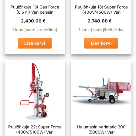
Puulõhkuja 16t Gas Force
Puulõhkuja 18t Super Force
(6,5 hj) Vari bensiin
(400V/4500W) Vari
2,430.00
€
2,740.00
€
1 laos (saab järeltellida)
1 laos (saab järeltellida)
Lisa korvi
Lisa korvi
Puulõhkuja 22t Super Force
Halumasin Varimatic 300
(400V/5100W) Vari
(5000W) Vari