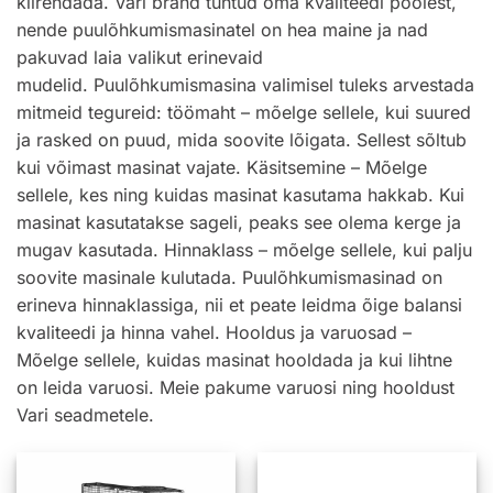
kiirendada. Vari bränd tuntud oma kvaliteedi poolest,
nende puulõhkumismasinatel on hea maine ja nad
pakuvad laia valikut erinevaid
mudelid. Puulõhkumismasina valimisel tuleks arvestada
mitmeid tegureid: töömaht – mõelge sellele, kui suured
ja rasked on puud, mida soovite lõigata. Sellest sõltub
kui võimast masinat vajate. Käsitsemine – Mõelge
sellele, kes ning kuidas masinat kasutama hakkab. Kui
masinat kasutatakse sageli, peaks see olema kerge ja
mugav kasutada. Hinnaklass – mõelge sellele, kui palju
soovite masinale kulutada. Puulõhkumismasinad on
erineva hinnaklassiga, nii et peate leidma õige balansi
kvaliteedi ja hinna vahel. Hooldus ja varuosad –
Mõelge sellele, kuidas masinat hooldada ja kui lihtne
on leida varuosi. Meie pakume varuosi ning hooldust
Vari seadmetele.