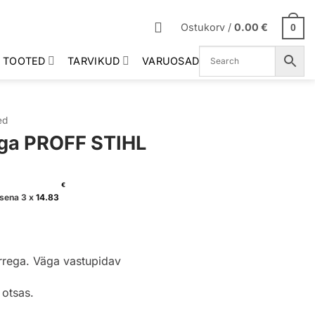
Ostukorv /
0.00
€
0
 TOOTED
TARVIKUD
VARUOSAD
ed
ega PROFF STIHL
€
sena 3 x
14.83
rrega. Väga vastupidav
 otsas.