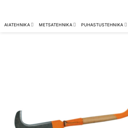
Skip
to
content
AIATEHNIKA
METSATEHNIKA
PUHASTUSTEHNIKA