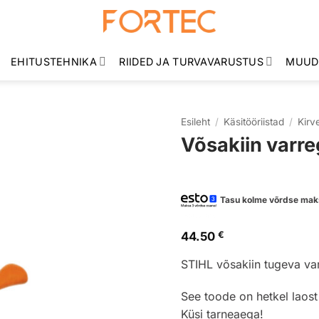
EHITUSTEHNIKA
RIIDED JA TURVAVARUSTUS
MUUD
Esileht
/
Käsitööriistad
/
Kirv
Võsakiin varr
Tasu kolme võrdse mak
44.50
€
STIHL võsakiin tugeva va
See toode on hetkel laost
Küsi tarneaega!