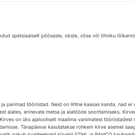
ud spetsiaalselt põõsaste, okste, võsa või tihniku lõikam
ja parimad tööriistad. Neid on lihtne kaasas kanda, nad ei
est alates, erinevate metsa ja aiatööde sooritamiseks. Kirv
irves on üks ajalooliselt maailma vanimatest tööriistadest m
idamisse. Tänapäeval kasutatakse rohkem kirve asemel saage, 
otevalik pakub kvaliteetseid kirveid STIHL ja BAHCO kaubamä