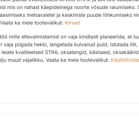
nid mis on nahast käepidemega noorte võsude raiumiseks. Sa
 laasimiseks metsaraietel ja keskmiste puude lõhkumiseks ni
Vaata ka meie tootevalikut:
Kirved
ö mille ettevalmistamist on vaja kindlasti planeerida, et 
 on vaja pügada hekki, langetada kuivanud puid, istutada lilli,
st leiate kvaliteetsed STIHL oksatangid, käsisaed, oksakäärid
palju muud vajalikku. Vaata ka meie tootevalikut:
Käsitööriist