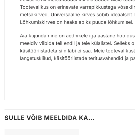
Tootevalikus on erinevate varrepikkustega võsakii
metsakirved. Universaalne kirves sobib ideaalselt
Lõhkumiskirves on heaks abiks puude lõhkumisel. 
Aia kujundamine on aednikele iga aastane hooldustö
meeldiv viibida teil endil ja teie külalistel. Selleks
käsitööriistadeta siin läbi ei saa. Meie tootevaliku
langetuskiilud, käsitööriistade teritusvahendid ja 
SULLE VÕIB MEELDIDA KA…