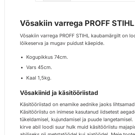
Võsakiin varrega PROFF STIHL
Võsakiin varrega PROFF STIHL kaubamärgilt on lood
lõikeserva ja mugav puidust käepide.
Kogupikkus 74cm.
Vars 45cm.
Kaal 1,5kg.
Võsakiinid ja käsitööriistad
Käsitööriistad on enamike aednike jaoks lihtsamad 
Käsitööriistu on inimese kasutanud iidsetest aegad
tükeldamisel, kujundamisel ja puude langetamisel. K
kirve abil loodi suur hulk muid käsitööriistu majap
abiliseks nii metstatöödel kui aiatöödel. Meie to