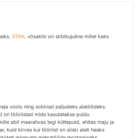
iseks.
STIHL
võsakiin on sirbikujuline millel kaks
 vaja voolu ning sobivad paljudeks aiatöödeks.
ed on tööriistad mida kasutatakse puidu
ille abil maarahvas tegi küttepuid, ehitas maju ja
kuid kirves kui tööriist on siiski alati heaks
rkidelt erinevate metsatööde teostamiseks.