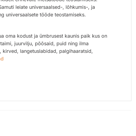
muti leiate universaalsed-, lõhkumis-, ja
ng universaalsete tööde teostamiseks.
luua oma kodust ja ümbrusest kaunis paik kus on
 taimi, juurvilju, põõsaid, puid ning ilma
, kirved, langetuslabidad, palgihaaratsid,
ad