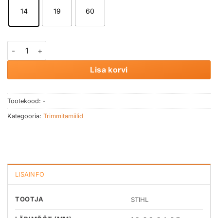
14
19
60
Trimmitamiil STIHL Ümar kogus
Lisa korvi
Tootekood:
-
Kategooria:
Trimmitamiilid
LISAINFO
TOOTJA
STIHL