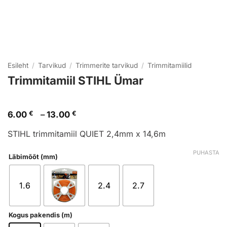
Esileht
/
Tarvikud
/
Trimmerite tarvikud
/
Trimmitamiilid
Trimmitamiil STIHL Ümar
Hinnavahemik:
6.00
€
–
13.00
€
6.00 €
kuni
STIHL trimmitamiil QUIET 2,4mm x 14,6m
13.00 €
PUHASTA
Läbimõõt (mm)
1.6
2.4
2.7
Kogus pakendis (m)