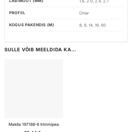
LÄBIMÕÕT (MM)
1.6, 2.0, 2.4, 2.7
PROFIIL
Ümar
KOGUS PAKENDIS (M)
8, 9, 14, 19, 60
SULLE VÕIB MEELDIDA KA…
Makita 197188-6 trimmipea