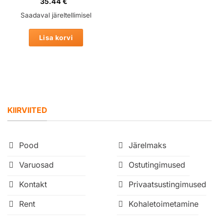
35.44
€
Saadaval järeltellimisel
Lisa korvi
KIIRVIITED
Pood
Järelmaks
Varuosad
Ostutingimused
Kontakt
Privaatsustingimused
Rent
Kohaletoimetamine