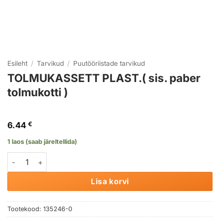
Esileht
/
Tarvikud
/
Puutööriistade tarvikud
TOLMUKASSETT PLAST.( sis. paber
tolmukotti )
6.44
€
1 laos (saab järeltellida)
TOLMUKASSETT PLAST.( sis. paber tolmukotti ) kogus
Lisa korvi
Tootekood:
135246-0