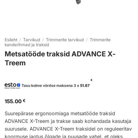
Esileht
/
Tarvikud
/
Trimmerite tarvikud
/
Trimmerite
kanderihmad ja traksid
Metsatööde traksid ADVANCE X-
Treem
€
Tasu kolme võrdse maksena 3 x
51.67
155.00
€
Suurepärase ergonoomiaga metsatööde traksid
ADVANCE X-Treem ja trakse saab kohandada kasutaja
suurusele. ADVANCE X-Treem traksidel on reguleeritav
koormuse jaotus õlgade ja puusade vahel, et oleks