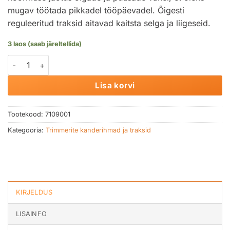
mugav töötada pikkadel tööpäevadel. Õigesti
reguleeritud traksid aitavad kaitsta selga ja liigeseid.
3 laos (saab järeltellida)
Metsatööde traksid ADVANCE X-Treem kogus
Lisa korvi
Tootekood:
7109001
Kategooria:
Trimmerite kanderihmad ja traksid
KIRJELDUS
LISAINFO