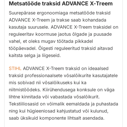
Metsatööde traksid ADVANCE X-Treem
Suurepärase ergonoomiaga metsatööde traksid
ADVANCE X-Treem ja trakse saab kohandada
kasutaja suurusele. ADVANCE X-Treem traksidel on
reguleeritav koormuse jaotus õlgade ja puusade
vahel, et oleks mugav töötada pikkadel
tööpäevadel. Õigesti reguleeritud traksid aitavad
kaitsta selga ja liigeseid.
STIHL
ADVANCE X-Treem traksid on ideaalsed
traksid professionaalsete võsalõikurite kasutajatele
mis sobivad nii võsalõikuseks kui ka
niitmistöödeks. Kiirühendusega konksule on väga
lihtne kinnitada või vabastada võsalõikurit.
Tekstiiliosasid on võimalik eemaldada ja puhastada
ning kui hügieeniosad kahjustatud või kulunud,
saab üksikuid komponente lihtsalt asendada.