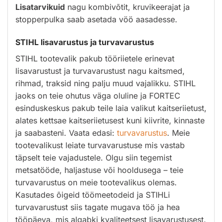
Lisatarvikuid
nagu kombivõtit, kruvikeerajat ja
stopperpulka saab asetada vöö aasadesse.
STIHL lisavarustus ja turvavarustus
STIHL tootevalik pakub tööriietele erinevat
lisavarustust ja turvavarustust nagu kaitsmed,
rihmad, traksid ning palju muud vajalikku. STIHL
jaoks on teie ohutus väga oluline ja FORTEC
esinduskeskus pakub teile laia valikut kaitseriietust,
alates kettsae kaitseriietusest kuni kiivrite, kinnaste
ja saabasteni. Vaata edasi:
turvavarustus
. Meie
tootevalikust leiate turvavarustuse mis vastab
täpselt teie vajadustele. Olgu siin tegemist
metsatööde, haljastuse või hooldusega – teie
turvavarustus on meie tootevalikus olemas.
Kasutades õigeid töömeetodeid ja STIHLi
turvavarustust siis tagate mugava töö ja hea
tööpäeva, mis algabki kvaliteetsest lisavarustusest.