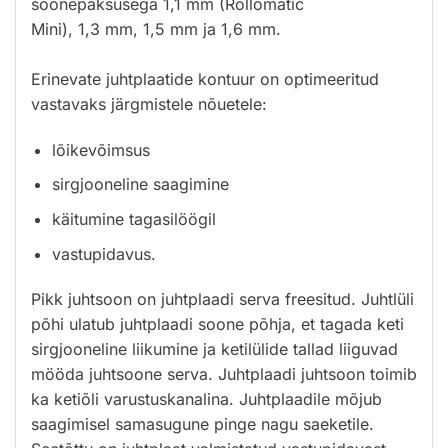
soonepaksusega 1,1 mm (Rollomatic
Mini), 1,3 mm, 1,5 mm ja 1,6 mm.
Erinevate juhtplaatide kontuur on optimeeritud
vastavaks järgmistele nõuetele:
lõikevõimsus
sirgjooneline saagimine
käitumine tagasilöögil
vastupidavus.
Pikk juhtsoon on juhtplaadi serva freesitud. Juhtlüli
põhi ulatub juhtplaadi soone põhja, et tagada keti
sirgjooneline
liikumine ja ketilülide tallad liiguvad
mööda juhtsoone serva. Juhtplaadi juhtsoon toimib
ka ketiõli varustuskanalina.
Juhtplaadile mõjub
saagimisel samasugune pinge nagu saeketile.