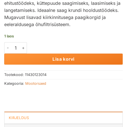
ehitustöödeks, küttepuude saagimiseks, laasimiseks ja
langetamiseks. Ideaalne saag krundi hooldustöödeks.
Mugavust lisavad kiirkinnitusega paagikorgid ja
eeleraldusega õhufiltrisüsteem.
1 laos
Mootorsaag STIHL MS 251 kogus
Lisa korvi
Tootekood:
11430123014
Kategooria:
Mootorsaed
KIRJELDUS