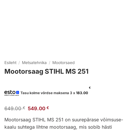
Esileht
/
Metsatehnika
/
Mootorsaed
Mootorsaag STIHL MS 251
€
Tasu kolme võrdse maksena 3 x
183.00
Algne
Praegune
649.00
€
549.00
€
hind
hind
oli:
on:
Mootorsaag STIHL MS 251 on suurepärase võimsuse-
649.00 €.
549.00 €.
kaalu suhtega lihtne mootorsaag, mis sobib hästi