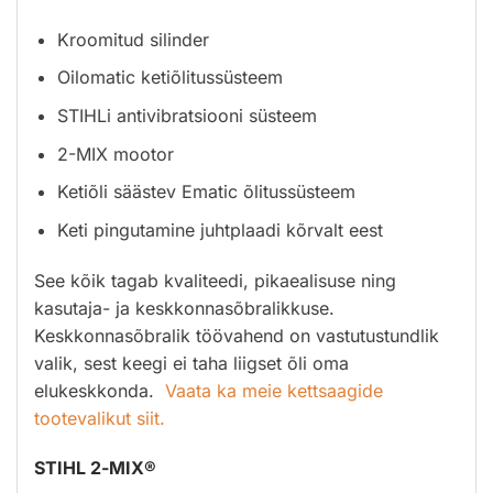
Kroomitud silinder
Oilomatic ketiõlitussüsteem
STIHLi antivibratsiooni süsteem
2-MIX mootor
Ketiõli säästev Ematic õlitussüsteem
Keti pingutamine juhtplaadi kõrvalt eest
See kõik tagab kvaliteedi, pikaealisuse ning
kasutaja- ja keskkonnasõbralikkuse.
Keskkonnasõbralik töövahend on vastutustundlik
valik, sest keegi ei taha liigset õli oma
elukeskkonda.
Vaata ka meie kettsaagide
tootevalikut siit.
STIHL 2-MIX®