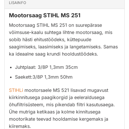
LISAINFO
Mootorsaag STIHL MS 251
Mootorsaag STIHL MS 251 on suurepärase
võimsuse-kaalu suhtega lihtne mootorsaag, mis
sobib hästi ehitustöödeks, küttepuude
saagimiseks, laasimiseks ja langetamiseks. Samas
ka ideaalne saag krundi hooldustöödeks.
Juhtplaat: 3/8P 1,3mm 35cm
Saekett:3/8P 1,3mm 50hm
STIHLi
mootorsaele MS 521 lisavad mugavust
kiirkinnitusega paagikorgid ja eeleraldusega
õhufiltrisüsteem, mis pikendab filtri kasutusaega.
Ühe mutriga ketikaas ja kolme kinnitusega
mootorikate teevad hooldamise kergemaks ja
kiiremaks.