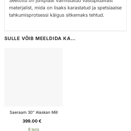
Seetõttu on juhtplaat valmistatud
vastupidavast
materjalist, mida on lisaks karastatud ja spetsiaalse
tahkumisprotsessi käigus sitkemaks tehtud.
SULLE VÕIB MEELDIDA KA…
Saeraam 30″ Alaskan Mill
399.00
€
8 laos