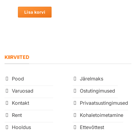
Lisa korvi
KIIRVIITED
Pood
Järelmaks
Varuosad
Ostutingimused
Kontakt
Privaatsustingimused
Rent
Kohaletoimetamine
Hooldus
Ettevõttest