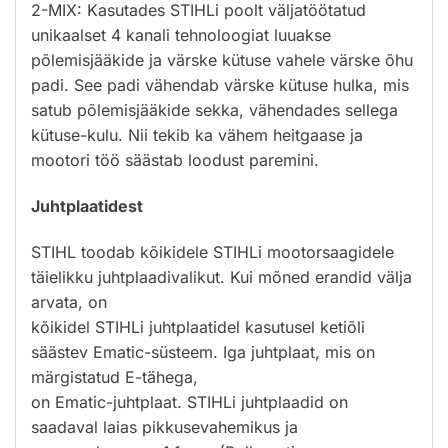
2-MIX: Kasutades STIHLi poolt väljatöötatud
unikaalset 4 kanali tehnoloogiat luuakse
põlemisjääkide ja värske kütuse vahele värske õhu
padi. See padi vähendab värske kütuse hulka, mis
satub põlemisjääkide sekka, vähendades sellega
kütuse-kulu. Nii tekib ka vähem heitgaase ja
mootori töö säästab loodust paremini.
Juhtplaatidest
STIHL toodab kõikidele STIHLi mootorsaagidele
täielikku juhtplaadivalikut. Kui mõned erandid välja
arvata, on
kõikidel STIHLi juhtplaatidel kasutusel ketiõli
säästev Ematic-süsteem. Iga juhtplaat, mis on
märgistatud E-tähega,
on Ematic-juhtplaat. STIHLi juhtplaadid on
saadaval laias pikkusevahemikus ja