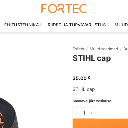
EHITUSTEHNIKA
RIIDED JA TURVAVARUSTUS
MUUD
Esileht
/
Muud seadmed
/
Br
STIHL cap
25.00
€
STIHL cap
Saadaval järeltellimisel
STIHL cap kogus