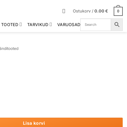
Ostukorv /
0.00
€
0
 TOOTED
TARVIKUD
VARUOSAD
änditooted
Lisa korvi