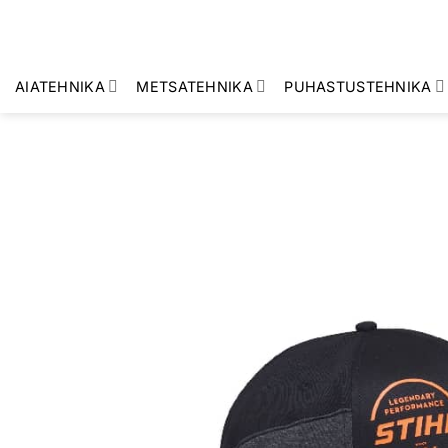
Skip
to
content
AIATEHNIKA
METSATEHNIKA
PUHASTUSTEHNIKA