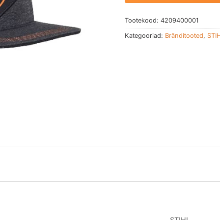
Tootekood:
4209400001
Kategooriad:
Bränditooted
,
STIH
STIHL