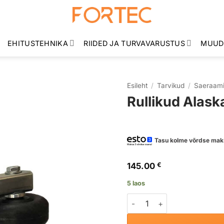
EHITUSTEHNIKA
RIIDED JA TURVAVARUSTUS
MUUD
Esileht
/
Tarvikud
/
Saeraami
Rullikud Alask
Tasu kolme võrdse mak
145.00
€
5 laos
Rullikud Alaskan Mill saera