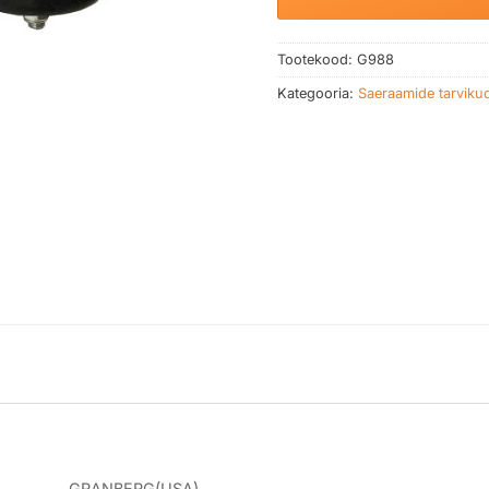
Tootekood:
G988
Kategooria:
Saeraamide tarviku
GRANBERG(USA)