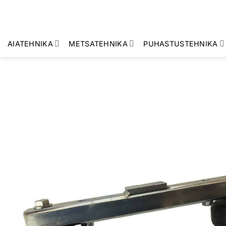
Skip
to
content
AIATEHNIKA
METSATEHNIKA
PUHASTUSTEHNIKA