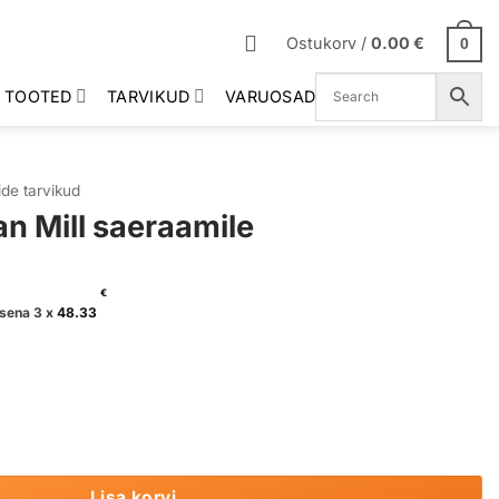
Ostukorv /
0.00
€
0
 TOOTED
TARVIKUD
VARUOSAD
de tarvikud
an Mill saeraamile
€
sena 3 x
48.33
amile kogus
Lisa korvi