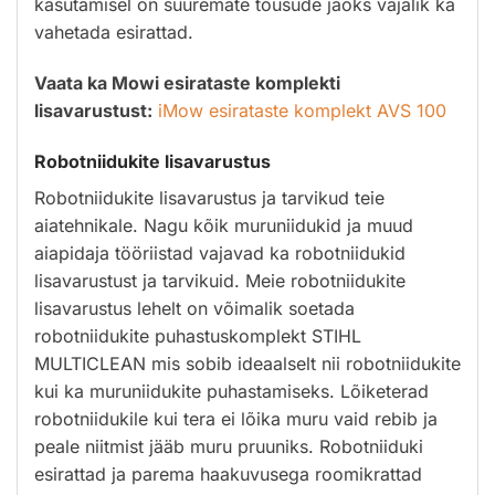
kasutamisel on suuremate tõusude jaoks vajalik ka
vahetada esirattad.
Vaata ka Mowi esirataste komplekti
lisavarustust:
iMow esirataste komplekt AVS 100
Robotniidukite lisavarustus
Robotniidukite lisavarustus ja tarvikud teie
aiatehnikale. Nagu kõik muruniidukid ja muud
aiapidaja tööriistad vajavad ka robotniidukid
lisavarustust ja tarvikuid. Meie robotniidukite
lisavarustus lehelt on võimalik soetada
robotniidukite puhastuskomplekt STIHL
MULTICLEAN mis sobib ideaalselt nii robotniidukite
kui ka muruniidukite puhastamiseks. Lõiketerad
robotniidukile kui tera ei lõika muru vaid rebib ja
peale niitmist jääb muru pruuniks. Robotniiduki
esirattad ja parema haakuvusega roomikrattad