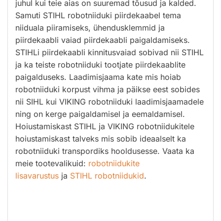
juhul kui teie aias on suuremad tõusud ja kalded.
Samuti STIHL robotniiduki piirdekaabel tema
niiduala piiramiseks, ühendusklemmid ja
piirdekaabli vaiad piirdekaabli paigaldamiseks.
STIHLi piirdekaabli kinnitusvaiad sobivad nii STIHL
ja ka teiste robotniiduki tootjate piirdekaablite
paigalduseks. Laadimisjaama kate mis hoiab
robotniiduki korpust vihma ja päikse eest sobides
nii SIHL kui VIKING robotniiduki laadimisjaamadele
ning on kerge paigaldamisel ja eemaldamisel.
Hoiustamiskast STIHL ja VIKING robotniidukitele
hoiustamiskast talveks mis sobib ideaalselt ka
robotniiduki transpordiks hooldusesse. Vaata ka
meie tootevalikuid:
robotniidukite
lisavarustus
ja
STIHL robotniidukid
.