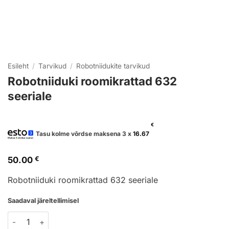
Esileht
/
Tarvikud
/
Robotniidukite tarvikud
Robotniiduki roomikrattad 632
seeriale
€
Tasu kolme võrdse maksena 3 x
16.67
50.00
€
Robotniiduki roomikrattad 632 seeriale
Saadaval järeltellimisel
Robotniiduki roomikrattad 632 seeriale kogus