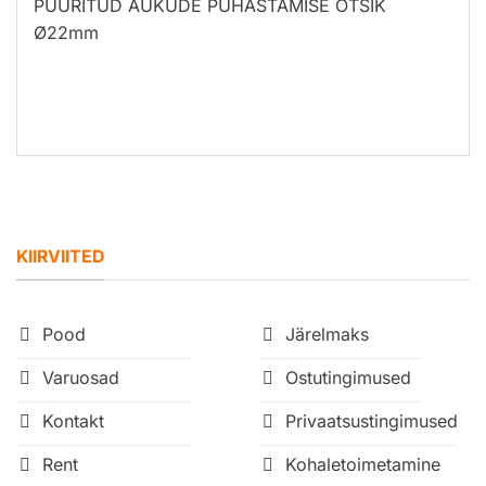
PUURITUD AUKUDE PUHASTAMISE OTSIK
Ø22mm
KIIRVIITED
Pood
Järelmaks
Varuosad
Ostutingimused
Kontakt
Privaatsustingimused
Rent
Kohaletoimetamine