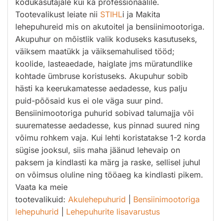
kodukasutajale kui ka professionaalile.
Tootevalikust leiate nii
STIHL
i ja Makita
lehepuhureid mis on akutoitel ja bensiinimootoriga.
Akupuhur on mõistlik valik koduseks kasutuseks,
väiksem maatükk ja väiksemahulised tööd;
koolide, lasteaedade, haiglate jms müratundlike
kohtade ümbruse koristuseks. Akupuhur sobib
hästi ka keerukamatesse aedadesse, kus palju
puid-põõsaid kus ei ole väga suur pind.
Bensiinimootoriga puhurid sobivad talumajja või
suurematesse aedadesse, kus pinnad suured ning
võimu rohkem vaja. Kui lehti koristatakse 1-2 korda
sügise jooksul, siis maha jäänud lehevaip on
paksem ja kindlasti ka märg ja raske, sellisel juhul
on võimsus oluline ning tööaeg ka kindlasti pikem.
Vaata ka meie
tootevalikuid:
Akulehepuhurid
|
Bensiinimootoriga
lehepuhurid
|
Lehepuhurite lisavarustus