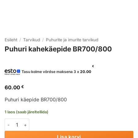
Esileht
/
Tarvikud
/
Puhurite ja imurite tarvikud
Puhuri kahekäepide BR700/800
€
Tasu kolme võrdse maksena 3 x
20.00
60.00
€
Puhuri käepide BR700/800
1 laos (saab järeltellida)
Puhuri kahekäepide BR700/800 kogus
Lisa korvi