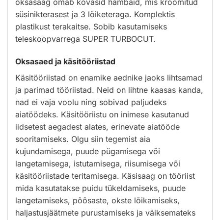
oksasaag omab kõvasid hambaid, mis kroomitud
süsinikterasest ja 3 lõiketeraga. Komplektis
plastikust terakaitse. Sobib kasutamiseks
teleskoopvarrega SUPER TURBOCUT.
Oksasaed ja käsitööriistad
Käsitööriistad on enamike aednike jaoks lihtsamad
ja parimad tööriistad. Neid on lihtne kaasas kanda,
nad ei vaja voolu ning sobivad paljudeks
aiatöödeks. Käsitööriistu on inimese kasutanud
iidsetest aegadest alates, erinevate aiatööde
sooritamiseks. Olgu siin tegemist aia
kujundamisega, puude pügamisega või
langetamisega, istutamisega, riisumisega või
käsitööriistade teritamisega. Käsisaag on tööriist
mida kasutatakse puidu tükeldamiseks, puude
langetamiseks, põõsaste, okste lõikamiseks,
haljastusjäätmete purustamiseks ja väiksemateks