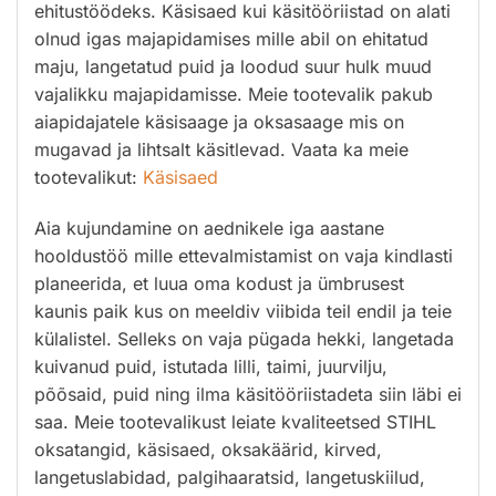
ehitustöödeks. Käsisaed kui käsitööriistad on alati
olnud igas majapidamises mille abil on ehitatud
maju, langetatud puid ja loodud suur hulk muud
vajalikku majapidamisse. Meie tootevalik pakub
aiapidajatele käsisaage ja oksasaage mis on
mugavad ja lihtsalt käsitlevad. Vaata ka meie
tootevalikut:
Käsisaed
Aia kujundamine on aednikele iga aastane
hooldustöö mille ettevalmistamist on vaja kindlasti
planeerida, et luua oma kodust ja ümbrusest
kaunis paik kus on meeldiv viibida teil endil ja teie
külalistel. Selleks on vaja pügada hekki, langetada
kuivanud puid, istutada lilli, taimi, juurvilju,
põõsaid, puid ning ilma käsitööriistadeta siin läbi ei
saa. Meie tootevalikust leiate kvaliteetsed STIHL
oksatangid, käsisaed, oksakäärid, kirved,
langetuslabidad, palgihaaratsid, langetuskiilud,