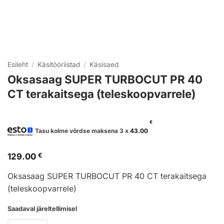
Esileht
/
Käsitööriistad
/
Käsisaed
Oksasaag SUPER TURBOCUT PR 40
CT terakaitsega (teleskoopvarrele)
€
Tasu kolme võrdse maksena 3 x
43.00
129.00
€
Oksasaag SUPER TURBOCUT PR 40 CT terakaitsega
(teleskoopvarrele)
Saadaval järeltellimisel