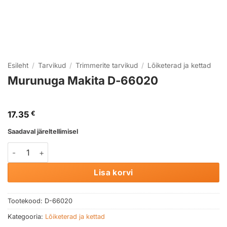
Esileht
/
Tarvikud
/
Trimmerite tarvikud
/
Lõiketerad ja kettad
Murunuga Makita D-66020
17.35
€
Saadaval järeltellimisel
Murunuga Makita D-66020 kogus
Lisa korvi
Tootekood:
D-66020
Kategooria:
Lõiketerad ja kettad