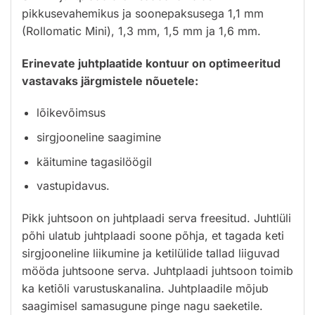
pikkusevahemikus ja soonepaksusega 1,1 mm
(Rollomatic Mini), 1,3 mm, 1,5 mm ja 1,6 mm.
Erinevate juhtplaatide kontuur on optimeeritud
vastavaks järgmistele nõuetele:
lõikevõimsus
sirgjooneline saagimine
käitumine tagasilöögil
vastupidavus.
Pikk juhtsoon on juhtplaadi serva freesitud. Juhtlüli
põhi ulatub juhtplaadi soone põhja, et tagada keti
sirgjooneline liikumine ja ketilülide tallad liiguvad
mööda juhtsoone serva. Juhtplaadi juhtsoon toimib
ka ketiõli varustuskanalina. Juhtplaadile mõjub
saagimisel samasugune pinge nagu saeketile.