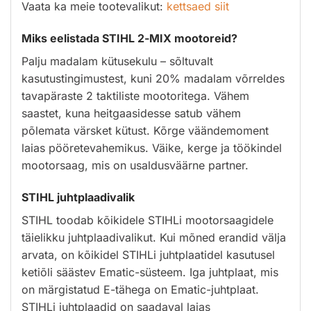
Vaata ka meie tootevalikut:
kettsaed siit
Miks eelistada STIHL 2-MIX mootoreid?
Palju madalam kütusekulu – sõltuvalt
kasutustingimustest, kuni 20% madalam võrreldes
tavapäraste 2 taktiliste mootoritega. Vähem
saastet, kuna heitgaasidesse satub vähem
põlemata värsket kütust. Kõrge väändemoment
laias pööretevahemikus. Väike, kerge ja töökindel
mootorsaag, mis on usaldusväärne partner.
STIHL juhtplaadivalik
STIHL toodab kõikidele STIHLi mootorsaagidele
täielikku juhtplaadivalikut. Kui mõned erandid välja
arvata, on kõikidel STIHLi juhtplaatidel kasutusel
ketiõli säästev Ematic-süsteem. Iga juhtplaat, mis
on märgistatud E-tähega on Ematic-juhtplaat.
STIHLi juhtplaadid on saadaval laias