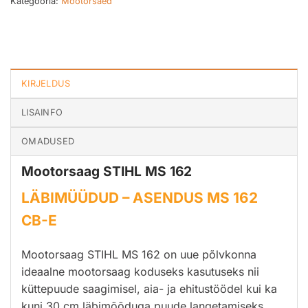
Kategooria:
Mootorsaed
KIRJELDUS
LISAINFO
OMADUSED
Mootorsaag STIHL MS 162
LÄBIMÜÜDUD –
ASENDUS MS 162
CB-E
Mootorsaag STIHL MS 162 on uue põlvkonna
ideaalne mootorsaag koduseks kasutuseks nii
küttepuude saagimisel, aia- ja ehitustöödel kui ka
kuni 30 cm läbimõõduga puude langetamiseks.