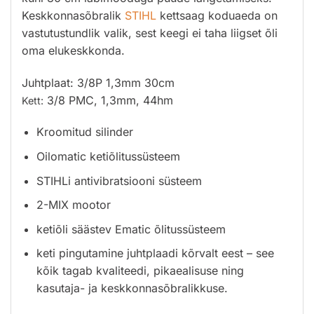
Keskkonnasõbralik
STIHL
kettsaag koduaeda on
vastutustundlik valik, sest keegi ei taha liigset õli
oma elukeskkonda.
Juhtplaat: 3/8P 1,3mm 30cm
3/8 PMC, 1,3mm, 44hm
Kett:
Kroomitud silinder
Oilomatic ketiõlitussüsteem
STIHLi antivibratsiooni süsteem
2-MIX mootor
ketiõli säästev Ematic õlitussüsteem
keti pingutamine juhtplaadi kõrvalt eest – see
kõik tagab kvaliteedi, pikaealisuse ning
kasutaja- ja keskkonnasõbralikkuse.