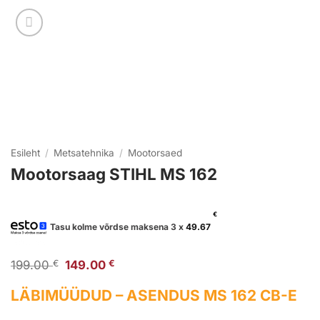
Esileht
/
Metsatehnika
/
Mootorsaed
Mootorsaag STIHL MS 162
€
Tasu kolme võrdse maksena 3 x
49.67
Algne
Praegune
199.00
€
149.00
€
hind
hind
oli:
on:
LÄBIMÜÜDUD –
ASENDUS MS 162 CB-E
199.00 €.
149.00 €.