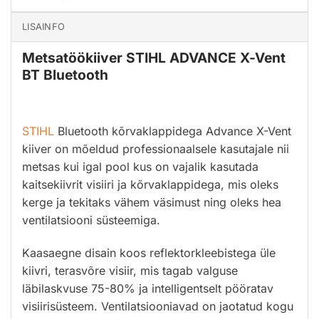
LISAINFO
Metsatöökiiver STIHL ADVANCE X-Vent
BT Bluetooth
STIHL
Bluetooth kõrvaklappidega Advance X-Vent
kiiver on mõeldud professionaalsele kasutajale nii
metsas kui igal pool kus on vajalik kasutada
kaitsekiivrit visiiri ja kõrvaklappidega, mis oleks
kerge ja tekitaks vähem väsimust ning oleks hea
ventilatsiooni süsteemiga.
Kaasaegne disain koos reflektorkleebistega üle
kiivri, terasvõre visiir, mis tagab valguse
läbilaskvuse 75-80% ja intelligentselt pööratav
visiirisüsteem. Ventilatsiooniavad on jaotatud kogu