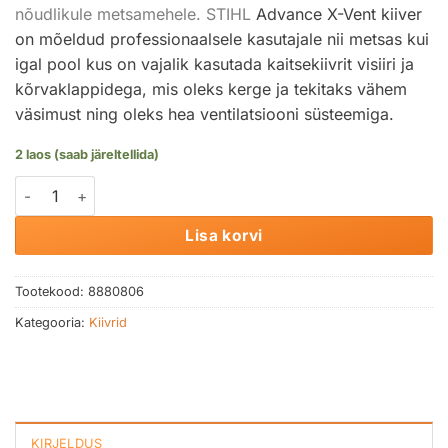
nõudlikule metsamehele. STIHL
Advance X-Vent kiiver
on mõeldud professionaalsele kasutajale nii metsas kui
igal pool kus on vajalik kasutada kaitsekiivrit visiiri ja
kõrvaklappidega, mis oleks kerge ja tekitaks vähem
väsimust ning oleks hea ventilatsiooni süsteemiga.
2 laos (saab järeltellida)
Metsatöökiiver STIHL ADVANCE X-Vent BT Bluetooth kogus
Lisa korvi
Tootekood:
8880806
Kategooria:
Kiivrid
KIRJELDUS