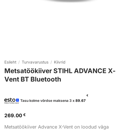
Esileht
/
Turvavarustus
/
Kiivrid
Metsatöökiiver STIHL ADVANCE X-
Vent BT Bluetooth
€
Tasu kolme võrdse maksena 3 x
89.67
269.00
€
Metsatöökiiver Advance X-Vent on loodud väga