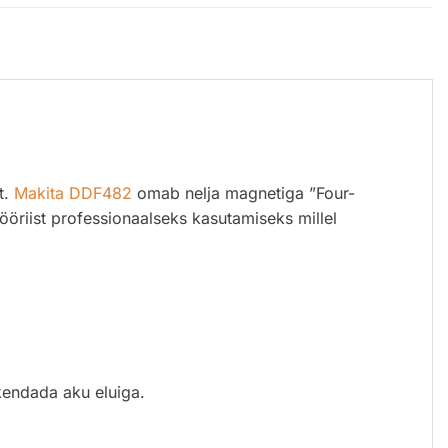
t.
Makita DDF482
omab nelja magnetiga ”Four-
ööriist professionaalseks kasutamiseks millel
ikendada aku eluiga.