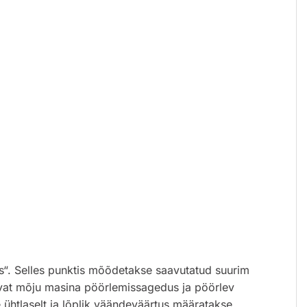
nas“. Selles punktis mõõdetakse saavutatud suurim
tavat mõju masina pöörlemissagedus ja pöörlev
 ühtlaselt ja lõplik väändeväärtus määratakse