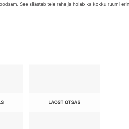
 soodsam. See säästab teie raha ja hoiab ka kokku ruumi eri
AS
LAOST OTSAS