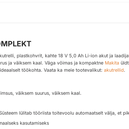
KOMPLEKT
lli, plastkohvrit, kahte 18 V 5,0 Ah Li-ion akut ja laadija
urus ja väiksem kaal. Väga võimas ja kompaktne
Makita
üldt
ideaalselt töökohta.
Vaata ka meie tootevalikut:
akutrellid
.
imsus, väiksem suurus, väiksem kaal.
Süsteem lülitab tööriista toitevoolu automaatselt välja, et p
onaalseks kasutamiseks