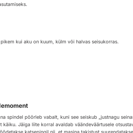
asutamiseks.
 pikem kui aku on kuum, külm või halvas seisukorras.
rdemoment
sina spindel pöörleb vabalt, kuni see seiskub „justnagu sei
 käiku. Jäiga liite korral avaldab väändeväärtusele otsus
õdetakse katsepingil nii, et masina takistust suurendatakse