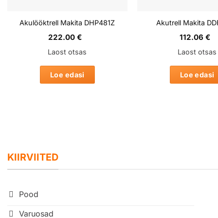
Akulööktrell Makita DHP481Z
Akutrell Makita D
222.00
€
112.06
€
Laost otsas
Laost otsas
Loe edasi
Loe edasi
KIIRVIITED
Pood
Varuosad