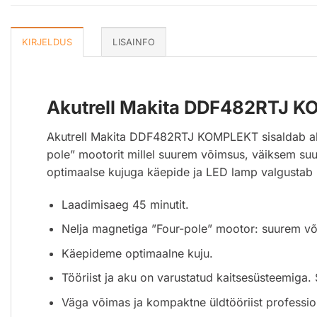
KIRJELDUS
LISAINFO
Akutrell Makita DDF482RTJ 
Akutrell Makita DDF482RTJ KOMPLEKT sisaldab akutre
pole” mootorit millel suurem võimsus, väiksem su
optimaalse kujuga käepide ja LED lamp valgustab 
Laadimisaeg 45 minutit.
Nelja magnetiga ”Four-pole” mootor: suurem võ
Käepideme optimaalne kuju.
Tööriist ja aku on varustatud kaitsesüsteemiga. 
Väga võimas ja kompaktne üldtööriist professi