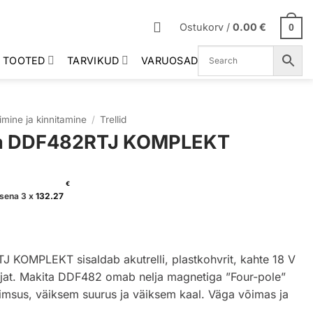
Ostukorv /
0.00
€
0
 TOOTED
TARVIKUD
VARUOSAD
imine ja kinnitamine
/
Trellid
ita DDF482RTJ KOMPLEKT
€
sena 3 x
132.27
J KOMPLEKT sisaldab akutrelli, plastkohvrit, kahte 18 V
dijat. Makita DDF482 omab nelja magnetiga ”Four-pole”
õimsus, väiksem suurus ja väiksem kaal. Väga võimas ja