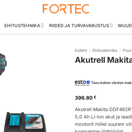
EHITUSTEHNIKA
RIIDED JA TURVAVARUSTUS
MUUD
Esileht
/
Ehitustehnika
/
Puur
Akutrell Mak
Tasu kolme võrdse mak
396.80
€
Akutrell Makita DDF482RT
5,0 Ah Li-ion akut ja laa
mootorit millel suurem v
kompaktne üldtööriist.