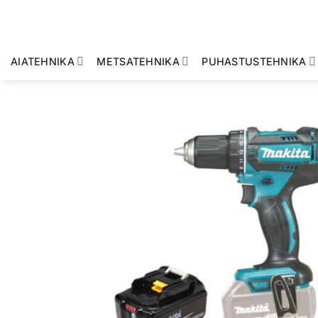
Skip
to
content
AIATEHNIKA
METSATEHNIKA
PUHASTUSTEHNIKA