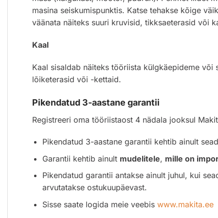
masina seiskumispunktis. Katse tehakse kõige väik
väänata näiteks suuri kruvisid, tikksaeterasid või
Kaal
Kaal sisaldab näiteks tööriista külgkäepideme või s
lõiketerasid või -kettaid.
Pikendatud 3-aastane garantii
Registreeri oma tööriistaost 4 nädala jooksul Mak
Pikendatud 3-aastane garantii kehtib ainult se
Garantii kehtib ainult
mudelitele
,
mille on impo
Pikendatud garantii antakse ainult juhul, kui sea
arvutatakse ostukuupäevast.
Sisse saate logida meie veebis
www.makita.ee