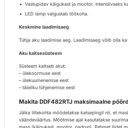
Vastupidav käigukast ja mootor. Intensiivseks k
LED lamp valgustab töökoha.
Keskmine laadimisaeg
Tühja aku laadimise aeg. Laadimisaeg võib olla ka
Aku kaitsesüsteem
Süsteem kaitseb akut:
– ülekoormuse eest
– ülekuumenemise eest
– täieliku tühjenemise eest
Makita DDF482RTJ maksimaalne pöö
Jäika liitekohta mõõdetakse katsepingil nii, et ma
väändeväärtus. Mõõtmise ajal kasutatakse suurimat
mass (käigukast, mootor, padrun). Pehmet liidet mõ