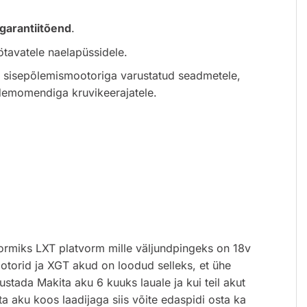
garantiitõend
.
ötavatele naelapüssidele.
e, sisepõlemismootoriga varustatud seadmetele,
rdemomendiga kruvikeerajatele.
vormiks LXT platvorm mille väljundpingeks on 18v
orid ja XGT akud on loodud selleks, et ühe
stada Makita aku 6 kuuks lauale ja kui teil akut
ita aku koos laadijaga siis võite edaspidi osta ka