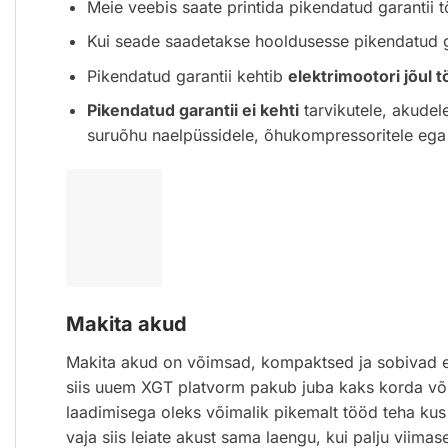
Meie veebis saate printida pikendatud garantii t
Kui seade saadetakse hooldusesse pikendatud ga
Pikendatud garantii kehtib
elektrimootori jõul
Pikendatud garantii ei kehti
tarvikutele, akudel
suruõhu naelpüssidele, õhukompressoritele ega
Makita akud
Makita akud on võimsad, kompaktsed ja sobivad eri
siis uuem XGT platvorm pakub juba kaks korda võ
laadimisega oleks võimalik pikemalt tööd teha kus 
vaja siis leiate akust sama laengu, kui palju viimase