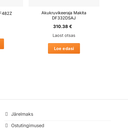
Akukruvikeeraja Makita
DF482Z
DF332DSAJ
310.38
€
Laost otsas
Loe edasi
Järelmaks
Ostutingimused