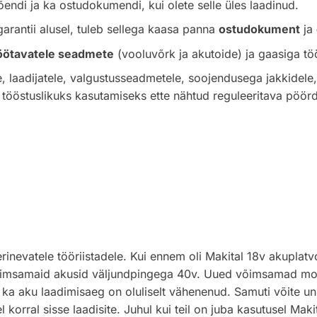
õendi ja ka ostudokumendi, kui olete selle üles laadinud.
rantii alusel, tuleb sellega kaasa panna
ostudokument
ja
 töötavatele seadmete
(vooluvõrk ja akutoide) ja gaasiga tö
e, laadijatele, valgustusseadmetele, soojendusega jakkidel
 tööstuslikuks kasutamiseks ette nähtud reguleeritava pöö
nevatele tööriistadele. Kui ennem oli Makital 18v akuplat
imsamaid akusid väljundpingega 40v. Uued võimsamad moot
ka aku laadimisaeg on oluliselt vähenenud. Samuti võite unu
l korral sisse laadisite. Juhul kui teil on juba kasutusel Mak