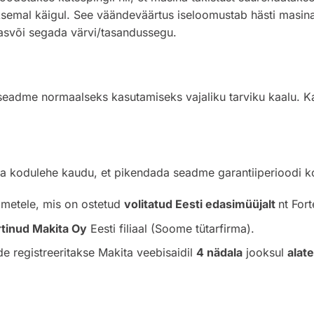
semal käigul. See väändeväärtus iseloomustab hästi masina 
 kasvõi segada värvi/tasandussegu.
eadme normaalseks kasutamiseks vajaliku tarviku kaalu. Kaal 
ita kodulehe kaudu, et pikendada seadme garantiiperioodi k
admetele, mis on ostetud
volitatud Eesti edasimüüjalt
nt Fort
rtinud Makita Oy
Eesti filiaal (Soome tütarfirma).
de registreeritakse Makita veebisaidil
4 nädala
jooksul
alat