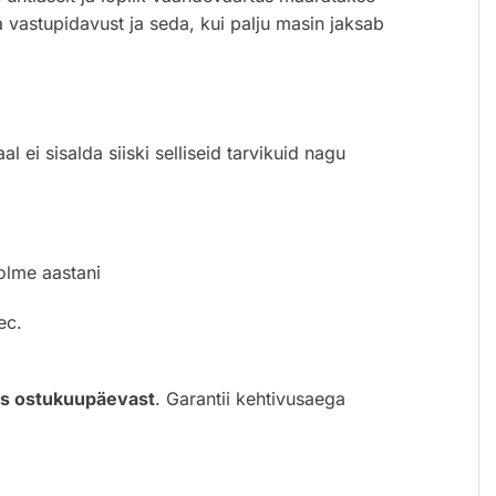
vastupidavust ja seda, kui palju masin jaksab
ei sisalda siiski selliseid tarvikuid nagu
olme aastani
ec.
es ostukuupäevast
. Garantii kehtivusaega