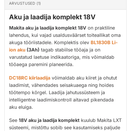
ARVUSTUSED (1)
Aku ja laadija komplekt 18V
Makita aku ja laadija komplekt 18V
on praktiline
lahendus, kui vajad usaldusväärset toiteallikat oma
akuga tööriistadele. Komplektis olev
BL1830B Li-
ion aku
(3Ah)
tagab stabiilse tööaja ja on
varustatud laetuse indikaatoriga, mis võimaldab
tööaega paremini planeerida.
DC18RC kiirlaadija
võimaldab aku kiiret ja ohutut
laadimist, vähendades seisakuaega ning hoides
töötempo kõrgel. Laadija jahutussüsteem ja
intelligentne laadimiskontroll aitavad pikendada
aku eluiga.
See
18V aku ja laadija komplekt
kuulub Makita LXT
süsteemi, mistõttu sobib see kasutamiseks paljude