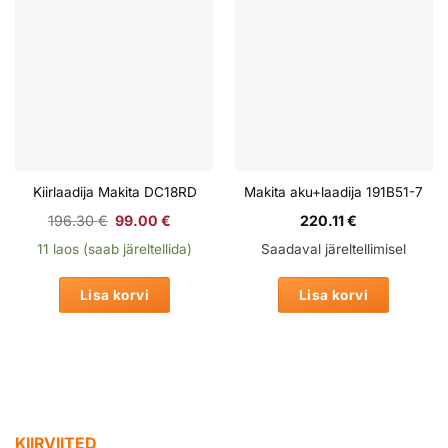
Kiirlaadija Makita DC18RD
Makita aku+laadija 191B51-7
Algne
Praegune
196.30
€
99.00
€
220.11
€
hind
hind
oli:
on:
11 laos (saab järeltellida)
Saadaval järeltellimisel
196.30 €.
99.00 €.
Lisa korvi
Lisa korvi
KIIRVIITED