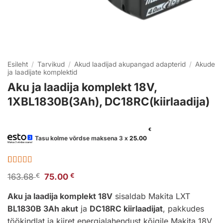
Esileht
/
Tarvikud
/
Akud laadijad akupangad adapterid
/
Akude
ja laadijate komplektid
Aku ja laadija komplekt 18V,
1XBL1830B(3Ah), DC18RC(kiirlaadija)
€
Tasu kolme võrdse maksena 3 x
25.00
Hinnatud
1
Algne
Praegune
163.68
€
75.00
€
5
/5
kliendi
hind
hind
hinnangu
oli:
on:
Aku ja laadija komplekt 18V
sisaldab Makita LXT
põhjal
163.68 €.
75.00 €.
BL1830B 3Ah akut
ja
DC18RC kiirlaadijat
, pakkudes
töökindlat ja kiiret energialahendust kõigile Makita 18V