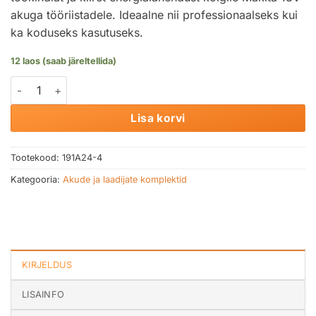
akuga tööriistadele. Ideaalne nii professionaalseks kui
ka koduseks kasutuseks.
12 laos (saab järeltellida)
Aku ja laadija komplekt 18V, 1XBL1830B(3Ah), DC18RC(kiirlaad
Lisa korvi
Tootekood:
191A24-4
Kategooria:
Akude ja laadijate komplektid
KIRJELDUS
LISAINFO