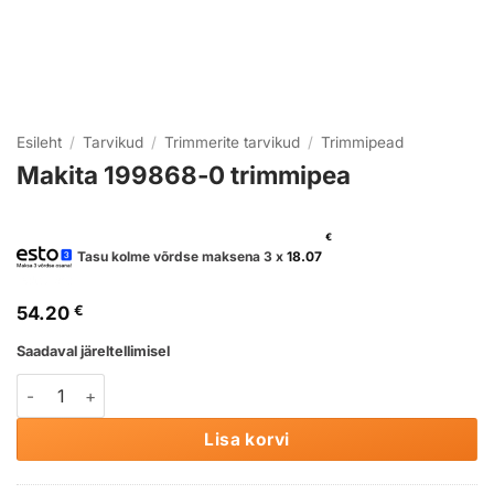
Esileht
/
Tarvikud
/
Trimmerite tarvikud
/
Trimmipead
Makita 199868-0 trimmipea
€
Tasu kolme võrdse maksena 3 x
18.07
54.20
€
Saadaval järeltellimisel
Makita 199868-0 trimmipea kogus
Lisa korvi