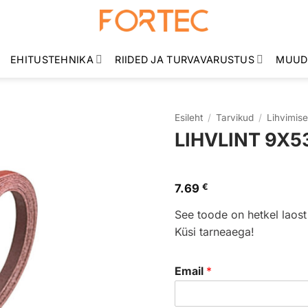
EHITUSTEHNIKA
RIIDED JA TURVAVARUSTUS
MUUD
Esileht
/
Tarvikud
/
Lihvimise
LIHVLINT 9X53
7.69
€
See toode on hetkel laost
Küsi tarneaega!
Email
*