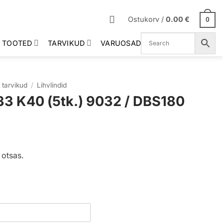
Ostukorv /
0.00
€
0
 TOOTED
TARVIKUD
VARUOSAD
 tarvikud
/
Lihvlindid
3 K40 (5tk.) 9032 / DBS180
 otsas.