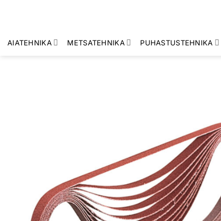
Skip
to
content
AIATEHNIKA
METSATEHNIKA
PUHASTUSTEHNIKA