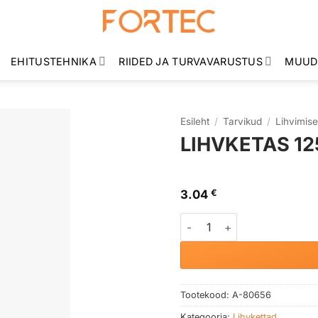
EHITUSTEHNIKA
RIIDED JA TURVAVARUSTUS
MUUD
Esileht
/
Tarvikud
/
Lihvimise
LIHVKETAS 12
3.04
€
LIHVKETAS 125x6 RST A60T
Tootekood:
A-80656
Kategooria:
Lihvkettad