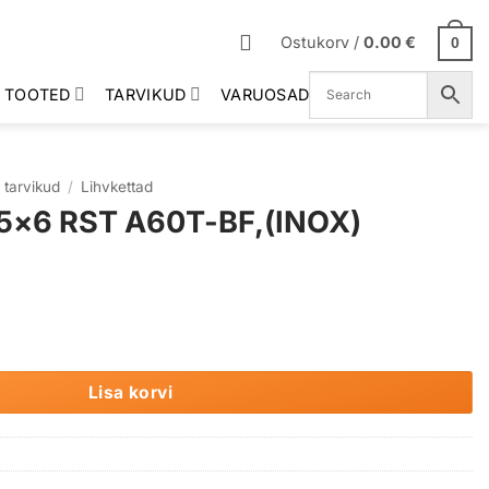
Ostukorv /
0.00
€
0
 TOOTED
TARVIKUD
VARUOSAD
 tarvikud
/
Lihvkettad
5×6 RST A60T-BF,(INOX)
-BF,(INOX) kogus
Lisa korvi