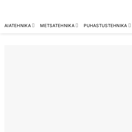
Skip
to
content
AIATEHNIKA
METSATEHNIKA
PUHASTUSTEHNIKA