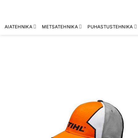
Skip
to
content
AIATEHNIKA
METSATEHNIKA
PUHASTUSTEHNIKA