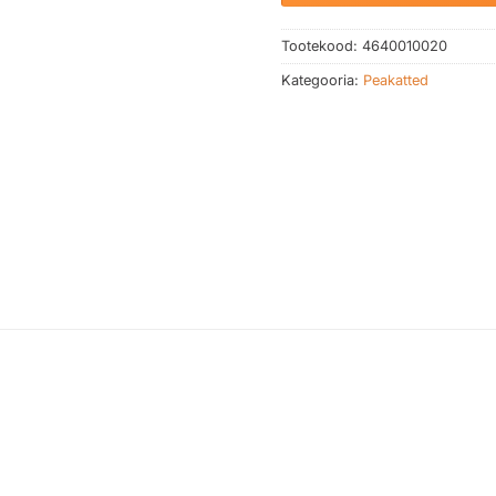
Tootekood:
4640010020
Kategooria:
Peakatted