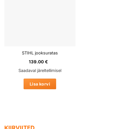
STIHL jooksuratas
139.00
€
Saadaval järeltellimisel
Lisa korvi
KIIRVIITED