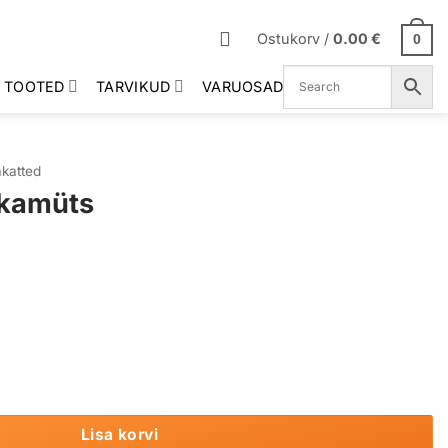
Ostukorv /
0.00
€
0
 TOOTED
TARVIKUD
VARUOSAD
katted
okamüts
s
Lisa korvi