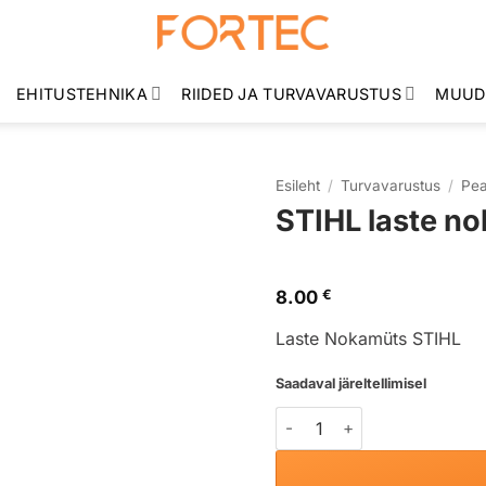
EHITUSTEHNIKA
RIIDED JA TURVAVARUSTUS
MUUD
Esileht
/
Turvavarustus
/
Pea
STIHL laste n
8.00
€
Laste Nokamüts STIHL
Saadaval järeltellimisel
STIHL laste nokamüts kogu