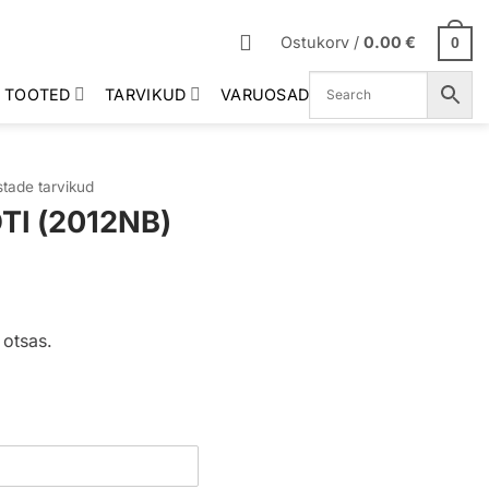
Ostukorv /
0.00
€
0
 TOOTED
TARVIKUD
VARUOSAD
stade tarvikud
I (2012NB)
 otsas.