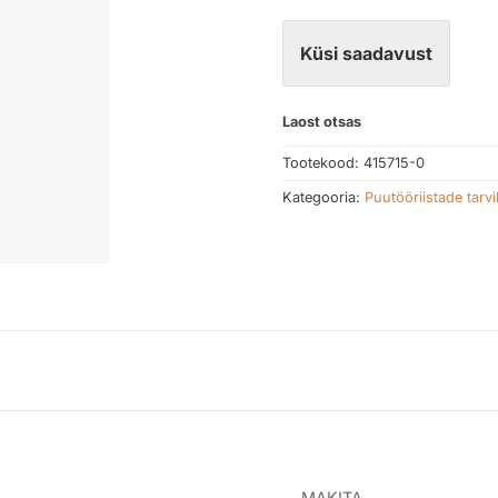
Küsi saadavust
Laost otsas
Tootekood:
415715-0
Kategooria:
Puutööriistade tarv
MAKITA