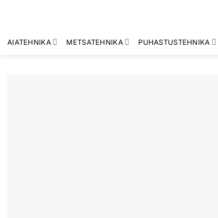
Skip
to
content
AIATEHNIKA
METSATEHNIKA
PUHASTUSTEHNIKA