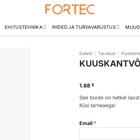
EHITUSTEHNIKA
RIIDED JA TURVAVARUSTUS
MUUD
Esileht
/
Tarvikud
/
Puutöörii
KUUSKANTVÕT
1.88
€
See toode on hetkel laost
Küsi tarneaega!
Email
*