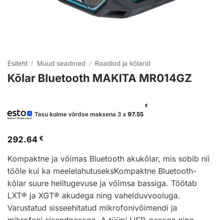
Esileht
/
Muud seadmed
/
Raadiod ja kõlarid
Kõlar Bluetooth MAKITA MR014GZ
€
Tasu kolme võrdse maksena 3 x
97.55
292.64
€
Kompaktne ja võimas Bluetooth akukõlar, mis sobib nii
tööle kui ka meelelahutuseksKompaktne Bluetooth-
kõlar suure helitugevuse ja võimsa bassiga. Töötab
LXT® ja XGT® akudega ning vahelduvvooluga.
Varustatud sisseehitatud mikrofonivõimendi ja
mikrofoni sisendpesaga, A-tüüpi USB-pesaga ning