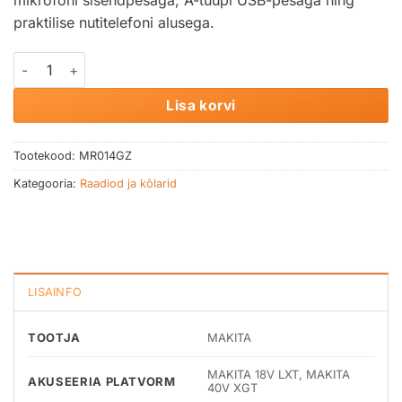
praktilise nutitelefoni alusega.
Kõlar Bluetooth MAKITA MR014GZ kogus
Lisa korvi
Tootekood:
MR014GZ
Kategooria:
Raadiod ja kõlarid
LISAINFO
TOOTJA
MAKITA
MAKITA 18V LXT, MAKITA
AKUSEERIA PLATVORM
40V XGT