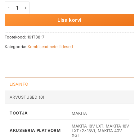
Kettsaag-liides EY403MP MAKITA kogus
Lisa korvi
Tootekood:
191T38-7
Kategooria:
Kombiseadmete liidesed
LISAINFO
ARVUSTUSED (0)
TOOTJA
MAKITA
MAKITA 18V LXT, MAKITA 18V
AKUSEERIA PLATVORM
LXT (2x18V), MAKITA 40V
XGT