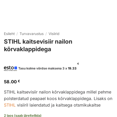
Esileht
/
Turvavarustus
/
Visiirid
STIHL kaitsevisiir nailon
kõrvaklappidega
€
Tasu kolme võrdse maksena 3 x
19.33
58.00
€
STIHL kaitsevisiir nailon kõrvaklappidega millel pehme
polsterdatud peapael koos kõrvaklappidega. Lisaks on
STIHL
visiiril laiendatud ja kaitsega otsmikukaitse
2 laos (saab järeltellida)