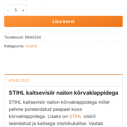
STIHL kaitsevisiir nailon kõrvaklappidega kogus
Lisa korvi
Tootekood:
8840254
Kategooria:
Visiirid
KIRJELDUS
STIHL kaitsevisiir nailon kõrvaklappidega
STIHL kaitsevisiir nailon kõrvaklappidega millel
pehme polsterdatud peapael koos
kõrvaklappidega. Lisaks on
STIHL
visiiril
laiendatud ja kaitsega otsmikukaitse. Vastab