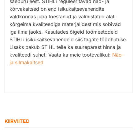
saepuru eest. STIHLi reguleeritavad näo- ja
kõrvakaitsed on end isikukaitsevahendite
valdkonnas juba tõestanud ja valmistatud alati
kõrgeima kvaliteediga materjalidest mis sobivad
iga ilma jaoks. Kasutades õigeid töömeetodeid
STIHLi isikukaitsevahendeid siis tagate tööohutuse.
Lisaks pakub STIHL teile ka suurepärast hinna ja
kvaliteedi suhet. Vaata ka meie tootevalikut:
Näo-
ja silmakaitsed
KIIRVIITED