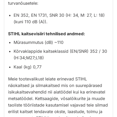
turvanõuaetele:
EN 352, EN 1731, SNR 30 (H: 34, M: 27, L: 18)
(kuni 110 dB (A)).
STIHL kaitsevisiiri tehnilised andmed:
Mürasummutus (dB) ~110
Kõrvaklappide kaitseklassid (EN/SNR) 352 / 30
(H:34;M27;L18)
Kaal (kg) 0,77
Meie tootevalikust leiate erinevad STIHL
näokaitsed ja silmakaitsed mis on suurepärased
isikukaitsevahendid nii aiatöödel kui ka erinevatel
metsatöödel. Kettsaagide, võsalõikurite ja muude
taoliste tööriistade kasutamisel vajavad teie silmad
erilist kaitset lendavate okste, laastude, tolmu ja