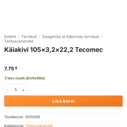
Esileht
/
Tarvikud
/
Saagimise ja lõikamise tarvikud
/
Teritusvahendid
Käiakivi 105×3,2×22,2 Tecomec
7.75
€
3 laos (saab järeltellida)
Käiakivi 105x3,2x22,2 Tecomec kogus
Lisa korvi
Tootekood:
1005006
Kategooria:
Teritusvahendid