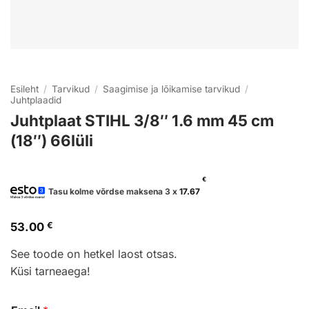
Esileht
/
Tarvikud
/
Saagimise ja lõikamise tarvikud
/
Juhtplaadid
Juhtplaat STIHL 3/8″ 1.6 mm 45 cm
(18″) 66lüli
€
Tasu kolme võrdse maksena 3 x
17.67
53.00
€
See toode on hetkel laost otsas.
Küsi tarneaega!