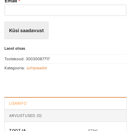
Email
*
Küsi saadavust
Laost otsas
Tootekood:
30030087717
Kategooria:
Juhtplaadid
LISAINFO
ARVUSTUSED (0)
TOOTJA
STIHL